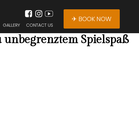
✈ BOOK NOW
GALLERY
CONTACT US
u unbegrenztem Spielspaß