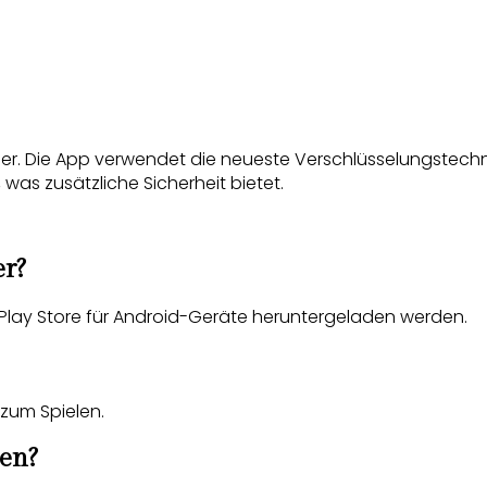
ieler. Die App verwendet die neueste Verschlüsselungstec
 was zusätzliche Sicherheit bietet.
er?
Play Store für Android-Geräte heruntergeladen werden.
 zum Spielen.
len?