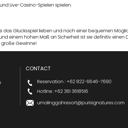
und Live-Casino-Spielen spielen.
ie das Glücksspiel lieben und nach einer bequemen Möglichk
und einem hohen Maß an Sicherheit ist sie definitiv einen
 große Gewinne!
CONTACT
Reservation : +62 822-6646-7690
u
Hotline :+62 361 3618516
umalinggahresort@purisignatures.com