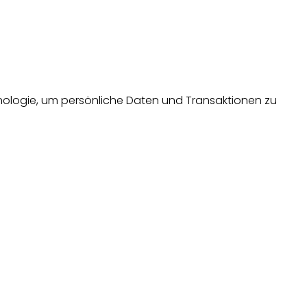
hnologie, um persönliche Daten und Transaktionen zu