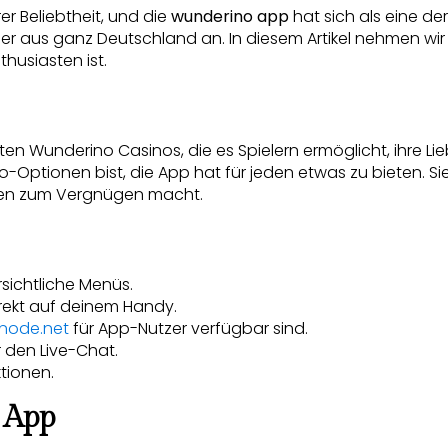
er Beliebtheit, und die
wunderino app
hat sich als eine der
er aus ganz Deutschland an. In diesem Artikel nehmen wir
thusiasten ist.
 Wunderino Casinos, die es Spielern ermöglicht, ihre Liebl
-Optionen bist, die App hat für jeden etwas zu bieten. Sie
elen zum Vergnügen macht.
rsichtliche Menüs.
irekt auf deinem Handy.
node.net
für App-Nutzer verfügbar sind.
 den Live-Chat.
tionen.
 App