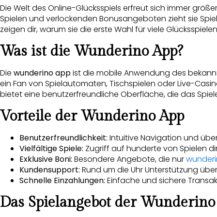
Die Welt des Online-Glücksspiels erfreut sich immer größer
Spielen und verlockenden Bonusangeboten zieht sie Spiel
zeigen dir, warum sie die erste Wahl für viele Glücksspielen
Was ist die Wunderino App?
Die
wunderino app
ist die mobile Anwendung des bekannten
ein Fan von Spielautomaten, Tischspielen oder Live-Casino
bietet eine benutzerfreundliche Oberfläche, die das Spi
Vorteile der Wunderino App
Benutzerfreundlichkeit:
Intuitive Navigation und übe
Vielfältige Spiele:
Zugriff auf hunderte von Spielen d
Exklusive Boni:
Besondere Angebote, die nur
wunderi
Kundensupport:
Rund um die Uhr Unterstützung über
Schnelle Einzahlungen:
Einfache und sichere Transak
Das Spielangebot der Wunderino