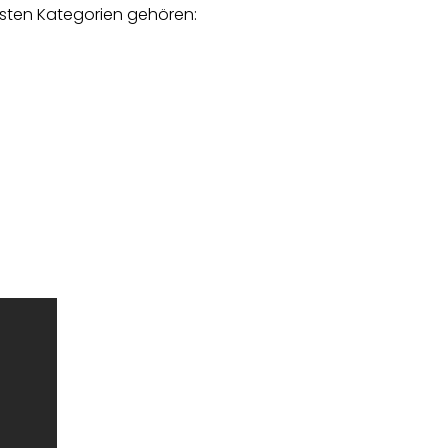
esten Kategorien gehören: