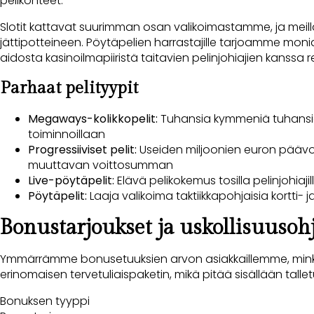
pelikohteet.
Slotit kattavat suurimman osan valikoimastamme, ja meill
jättipotteineen. Pöytäpelien harrastajille tarjoamme moni
aidosta kasinoilmapiiristä taitavien pelinjohiajien kanssa r
Parhaat pelityypit
Megaways-kolikkopelit:
Tuhansia kymmeniä tuhansia v
toiminnoillaan
Progressiiviset pelit:
Useiden miljoonien euron päävoit
muuttavan voittosumman
Live-pöytäpelit:
Elävä pelikokemus tosilla pelinjohiaji
Pöytäpelit:
Laaja valikoima taktiikkapohjaisia kortt
Bonustarjoukset ja uskollisuusoh
Ymmärrämme bonusetuuksien arvon asiakkaillemme, minkä 
erinomaisen tervetuliaispaketin, mikä pitää sisällään tallet
Bonuksen tyyppi