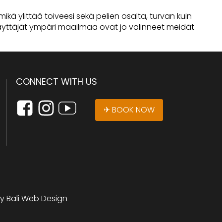
 ylittää toiveesi sekä pelien osalta, turvan kuin
äyttäjät ympäri maailmaa ovat jo valinneet meidät
CONNECT WITH US
✈ BOOK NOW
by
Bali Web Design