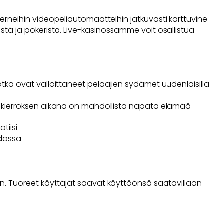
erneihin videopeliautomaatteihin jatkuvasti karttuvine
stä ja pokerista. Live-kasinossamme voit osallistua
tka ovat valloittaneet pelaajien sydämet uudenlaisilla
elikierroksen aikana on mahdollista napata elämää
tiisi
odossa
. Tuoreet käyttäjät saavat käyttöönsä saatavillaan