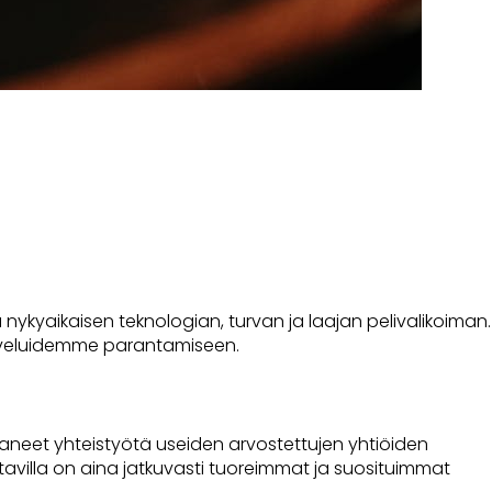
kyaikaisen teknologian, turvan ja laajan pelivalikoiman.
alveluidemme parantamiseen.
taneet yhteistyötä useiden arvostettujen yhtiöiden
villa on aina jatkuvasti tuoreimmat ja suosituimmat