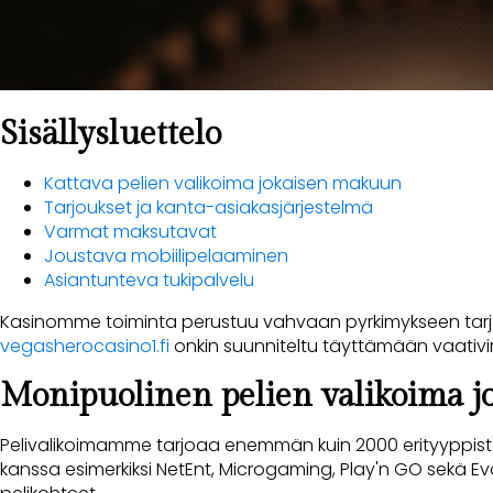
Sisällysluettelo
Kattava pelien valikoima jokaisen makuun
Tarjoukset ja kanta-asiakasjärjestelmä
Varmat maksutavat
Joustava mobiilipelaaminen
Asiantunteva tukipalvelu
Kasinomme toiminta perustuu vahvaan pyrkimykseen tarjot
vegasherocasino1.fi
onkin suunniteltu täyttämään vaativ
Monipuolinen pelien valikoima 
Pelivalikoimamme tarjoaa enemmän kuin 2000 erityyppistä 
kanssa esimerkiksi NetEnt, Microgaming, Play'n GO sekä 