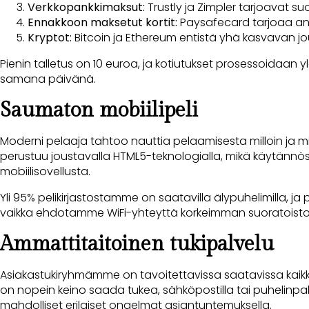
Verkkopankkimaksut:
Trustly ja Zimpler tarjoavat su
Ennakkoon maksetut kortit:
Paysafecard tarjoaa ano
Kryptot:
Bitcoin ja Ethereum entistä yhä kasvavan jou
Pienin talletus on 10 euroa, ja kotiutukset prosessoidaan
samana päivänä.
Saumaton mobiilipeli
Moderni pelaaja tahtoo nauttia pelaamisesta milloin ja 
perustuu joustavalla HTML5-teknologialla, mikä käytännössä
mobiilisovellusta.
Yli 95% pelikirjastostamme on saatavilla älypuhelimilla, j
vaikka ehdotamme WiFi-yhteyttä korkeimman suoratoiston
Ammattitaitoinen tukipalvelu
Asiakastukiryhmämme on tavoitettavissa saatavissa kaikkin
on nopein keino saada tukea, sähköpostilla tai puhelinpa
mahdolliset erilaiset ongelmat asiantuntemuksella.