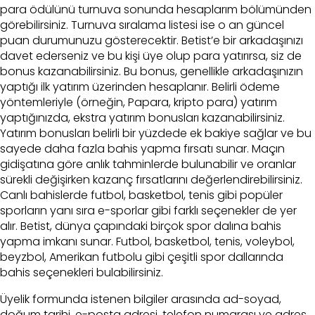
para ödülünü turnuva sonunda hesaplarım bölümünden
görebilirsiniz. Turnuva sıralama listesi ise o an güncel
puan durumunuzu gösterecektir. Betist’e bir arkadaşınızı
davet ederseniz ve bu kişi üye olup para yatırırsa, siz de
bonus kazanabilirsiniz. Bu bonus, genellikle arkadaşınızın
yaptığı ilk yatırım üzerinden hesaplanır. Belirli ödeme
yöntemleriyle (örneğin, Papara, kripto para) yatırım
yaptığınızda, ekstra yatırım bonusları kazanabilirsiniz.
Yatırım bonusları belirli bir yüzdede ek bakiye sağlar ve bu
sayede daha fazla bahis yapma fırsatı sunar. Maçın
gidişatına göre anlık tahminlerde bulunabilir ve oranlar
sürekli değişirken kazanç fırsatlarını değerlendirebilirsiniz.
Canlı bahislerde futbol, basketbol, tenis gibi popüler
sporların yanı sıra e-sporlar gibi farklı seçenekler de yer
alır. Betist, dünya çapındaki birçok spor dalına bahis
yapma imkanı sunar. Futbol, basketbol, tenis, voleybol,
beyzbol, Amerikan futbolu gibi çeşitli spor dallarında
bahis seçenekleri bulabilirsiniz.
Üyelik formunda istenen bilgiler arasında ad-soyad,
doğum tarihi, e-posta adresi, telefon numarası ve adres