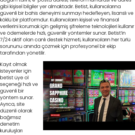
gibi kişisel bilgiler yer almaktadır. Betist, kullanıcılarına
güvenli bir bahis deneyimi sunmayı hedefleyen, lisanslı ve
köklü bir platformdur. Kullanıcıların kişisel ve finansal
verilerini korumak için gelişmiş şifreleme teknolojileri kullanır
ve ödemelerde hızlı, güvenilir yöntemler sunar. Betist’in
7/24 aktif olan canlı destek hizmeti, kullanıcıların her türlü
sorununu anında çözmek için profesyonel bir ekip
tarafından yönetilir.
Kayıt olmak
isteyenler için
betist üye ol
seçeneği hızlı ve
güvenli bir
yöntem sunar.
Ayrıca, site
düzenli olarak
bağımsız
denetim
kuruluşları