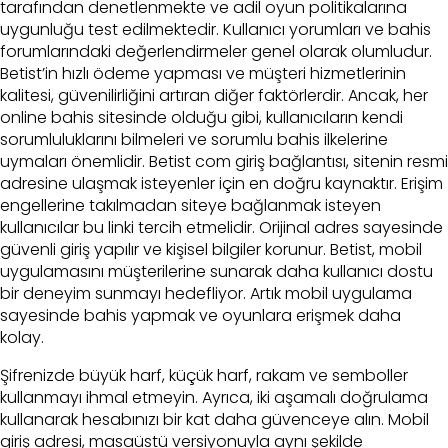
tarafından denetlenmekte ve adil oyun politikalarına
uygunluğu test edilmektedir. Kullanıcı yorumları ve bahis
forumlarındaki değerlendirmeler genel olarak olumludur.
Betist’in hızlı ödeme yapması ve müşteri hizmetlerinin
kalitesi, güvenilirliğini artıran diğer faktörlerdir. Ancak, her
online bahis sitesinde olduğu gibi, kullanıcıların kendi
sorumluluklarını bilmeleri ve sorumlu bahis ilkelerine
uymaları önemlidir. Betist com giriş bağlantısı, sitenin resmi
adresine ulaşmak isteyenler için en doğru kaynaktır. Erişim
engellerine takılmadan siteye bağlanmak isteyen
kullanıcılar bu linki tercih etmelidir. Orijinal adres sayesinde
güvenli giriş yapılır ve kişisel bilgiler korunur. Betist, mobil
uygulamasını müşterilerine sunarak daha kullanıcı dostu
bir deneyim sunmayı hedefliyor. Artık mobil uygulama
sayesinde bahis yapmak ve oyunlara erişmek daha
kolay.
Şifrenizde büyük harf, küçük harf, rakam ve semboller
kullanmayı ihmal etmeyin. Ayrıca, iki aşamalı doğrulama
kullanarak hesabınızı bir kat daha güvenceye alın. Mobil
giriş adresi, masaüstü versiyonuyla aynı şekilde