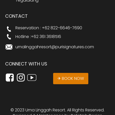
Tegalalang
CONTACT
Reservation : +62 822-6646-7690
Hotline :+62 361 3618516
umalinggahresort@purisignatures.com
CONNECT WITH US
✈ BOOK NOW
© 2023 Uma Linggah Resort. All Rights Reserved.