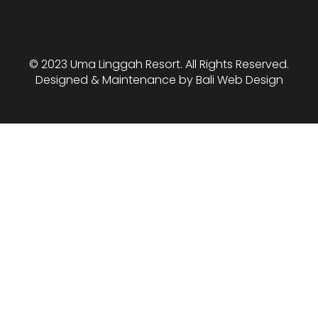
© 2023 Uma Linggah Resort. All Rights Reserved.
Designed & Maintenance by
Bali Web Design