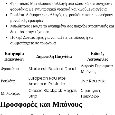
Φρουτάκια:
Μια πλούσια συλλογή από κλασικά και σύγχρονα
φρουτάκια, με εντυπωσιακά γραφικά και κινούμενα σχέδια.
Ρουλέτα:
Διάφορες παραλλαγές της ρουλέτας που προσφέρουν
μοναδικές εμπειρίες.
Μπλάκτζακ:
Παίξτε το αγαπημένο σας παιχνίδι στρατηγικής και
δοκιμάστε την τύχη σας.
Πόκερ:
Δυνατότητες για να παίξετε με φίλους ή να
συμμετάσχετε σε τουρνουά.
Κατηγορία
Ειδικές
Δημοφιλή Παιχνίδια
Παιχνιδιών
Λειτουργίες
Δωρεάν Γυρίσματα,
Φρουτάκια
Starburst, Book of Dead
Μπόνους
European Roulette,
Ρουλέτα
Live Roulette
American Roulette
Classic Blackjack, Vegas
Στρατηγικές
Μπλάκτζακ
Strip
Παιχνιδιού
Προσφορές και Μπόνους