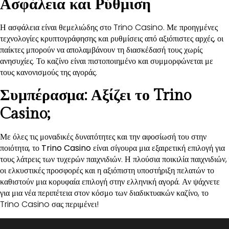
Ασφάλεια και Ρύθμιση
Η ασφάλεια είναι θεμελιώδης στο Trino Casino. Με προηγμένες
τεχνολογίες κρυπτογράφησης και ρυθμίσεις από αξιόπιστες αρχές, οι
παίκτες μπορούν να απολαμβάνουν τη διασκέδασή τους χωρίς
ανησυχίες. Το καζίνο είναι πιστοποιημένο και συμμορφώνεται με
τους κανονισμούς της αγοράς.
Συμπέρασμα: Αξίζει το Trino
Casino;
Με όλες τις μοναδικές δυνατότητες και την αφοσίωσή του στην
ποιότητα, το
Trino Casino
είναι σίγουρα μια εξαιρετική επιλογή για
τους λάτρεις των τυχερών παιχνιδιών. Η πλούσια ποικιλία παιχνιδιών,
οι ελκυστικές προσφορές και η αξιόπιστη υποστήριξη πελατών το
καθιστούν μια κορυφαία επιλογή στην ελληνική αγορά. Αν ψάχνετε
για μια νέα περιπέτεια στον κόσμο των διαδικτυακών καζίνο, το
Trino Casino σας περιμένει!