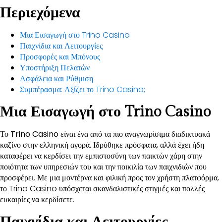
Περιεχόμενα
Μια Εισαγωγή στο Trino Casino
Παιχνίδια και Λειτουργίες
Προσφορές και Μπόνους
Υποστήριξη Πελατών
Ασφάλεια και Ρύθμιση
Συμπέρασμα: Αξίζει το Trino Casino;
Μια Εισαγωγή στο Trino Casino
Το
Trino Casino
είναι ένα από τα πιο αναγνωρίσιμα διαδικτυακά
καζίνο στην ελληνική αγορά. Ιδρύθηκε πρόσφατα, αλλά έχει ήδη
καταφέρει να κερδίσει την εμπιστοσύνη των παικτών χάρη στην
ποιότητα των υπηρεσιών του και την ποικιλία των παιχνιδιών που
προσφέρει. Με μια μοντέρνα και φιλική προς τον χρήστη πλατφόρμα,
το Trino Casino υπόσχεται σκανδαλιστικές στιγμές και πολλές
ευκαιρίες να κερδίσετε.