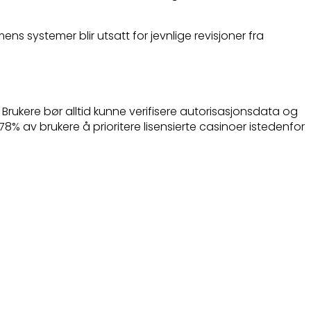
s systemer blir utsatt for jevnlige revisjoner fra
Brukere bør alltid kunne verifisere autorisasjonsdata og
78% av brukere å prioritere lisensierte casinoer istedenfor