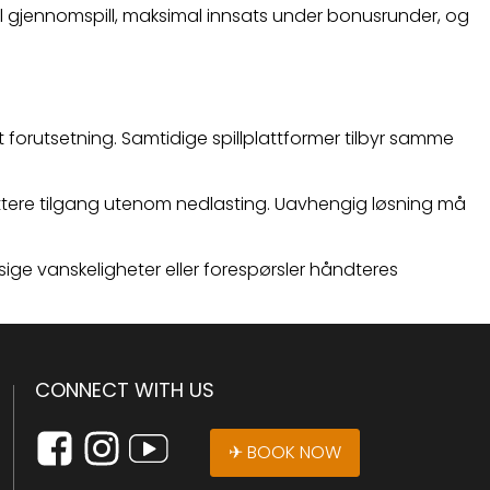
 til gjennomspill, maksimal innsats under bonusrunder, og
tt forutsetning. Samtidige spillplattformer tilbyr samme
lettere tilgang utenom nedlasting. Uavhengig løsning må
ige vanskeligheter eller forespørsler håndteres
CONNECT WITH US
✈ BOOK NOW