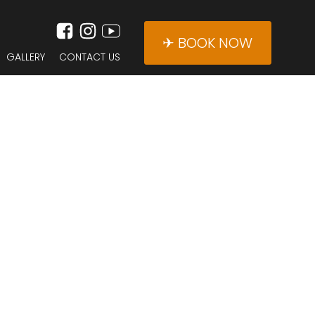
✈ BOOK NOW
GALLERY
CONTACT US