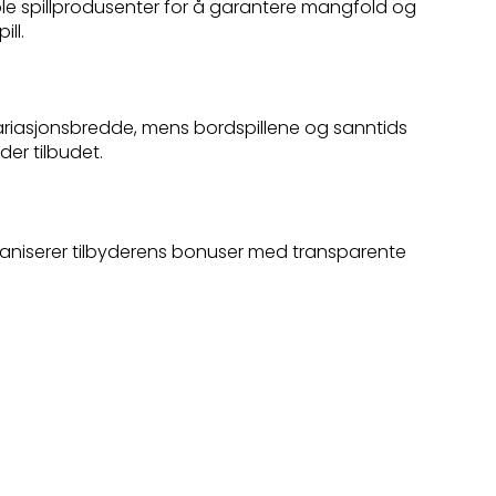
ple spillprodusenter for å garantere mangfold og
ill.
 variasjonsbredde, mens bordspillene og sanntids
der tilbudet.
rganiserer tilbyderens bonuser med transparente