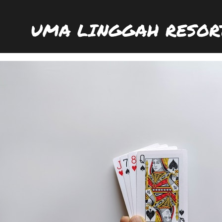
UMA LINGGAH RESOR