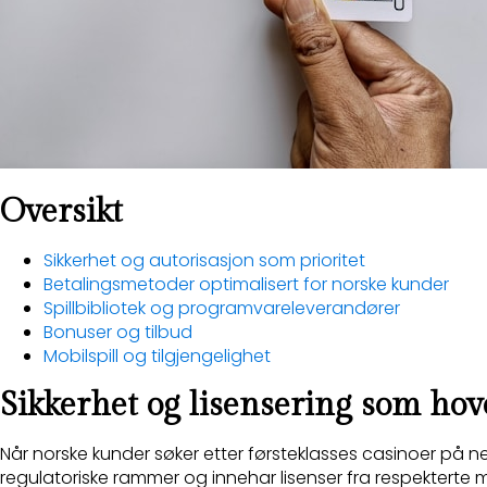
Oversikt
Sikkerhet og autorisasjon som prioritet
Betalingsmetoder optimalisert for norske kunder
Spillbibliotek og programvareleverandører
Bonuser og tilbud
Mobilspill og tilgjengelighet
Sikkerhet og lisensering som ho
Når norske kunder søker etter førsteklasses casinoer på n
regulatoriske rammer og innehar lisenser fra respekterte