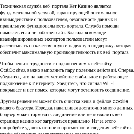
Техническая служба веб-портала Кет Казино является
фундаментальной услугой, гарантирующей оптимальное
взаимодействие с пользователем, безопасность данных и
правильную функциональность портала. Служба помощи
помогает, если не работает сайт. Благодаря команде
квалифицированных экспертов пользователи могут
рассчитывать на качественную и надежную поддержку, которая
обеспечит максимальную производительность их веб-портала.
Чтобы решить трудности с подключением к веб-сайту
CatCasino, важно выполнить пару полезных действий. Сперва,
убедитесь, что на вашем устройстве стабильное и работающее
подключение к Интернету. Убедитесь, что сигнал Wi-Fi
покрывает и нет помех, которые могут остановить соединение.
Другим решением может быть очистка кеша и файлов cookie
вашего браузера. Изредка, накапливая достаточно много данных,
браузер может тормозить соединение или не позволить веб-
странице казино кэт загрузиться правильно. Из-за этого
попробуйте удалить историю просмотров и сведения веб-сайта,