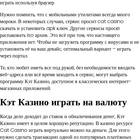
играть используя браузер.
Нужно помнить, что с мобильными утилитами всегда много
мороки. В некоторых случаях, сервис просит cat casino
скачать и установить apk ключ. Другие сервисы просят
распаковать iso архив. Это всё при том, что настоящего
приложения нет. Чтобы не загрузить программу с вирусами и не
установить её на ваш девайс, оптимальный вариант – играть
через портал.
Те, кто любит иметь все под рукой, без необходимости вводить
веб-адреса или всё время заходить в сервис, могут выбрать
программу Кэт Казино, доступное в классических интернет-
магазинах приложений.
Кэт Казино играть на валюту
Когда дело доходит до ставок и обналичивания денег, Кэт
Казино имеет в целом хорошую репутацию. В казино ресурсе
Cat Casino играть виртуально можно на деньги. Для этого
нужно сделать транзакцию одной из популярных платёжных