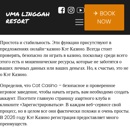
✈ BOOK
UMA LINGGAH
RESORT
NOW
Простота и стабильность. Эти функции присутствуют в
предложениях онлайн-казино Кэт Казино. Всегда стоит
проверять, безопасно ли играть в казино, поскольку среди всего
этого есть и мошеннические ресурсы, которые не заботятся о
ваших личных данных или ваших деньгах. Но, к счастью, это не
о Кэт Казино.
Определив, что Cat Casino – безопасное и проверенное
игровое заведение, чтобы начать играть, вам необходимо создать
аккаунт. Посетите главную страницу азартного клуба и
кликните «Зарегистрироваться». В каждом веб-сервисе свой
процесс, но в целом все они фактически похожи и очень просты.
В 2026 году Кэт Казино регистрация предоставляет много
преимуществ.