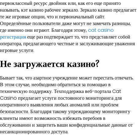
первоклассный ресурс двойник или, как его еще принято
называть, кэт казино рабочее зеркало. Зеркало казино предлагает
те же игровые опции, что и первоначальный сайт.
Определённые пользователи даже могут не замечать разницы,
где именно они играют. Благодаря этому,
cat casino
регистрация
еще раз подтверждает то, что представляет собой
оператора, предлагающего честные и заслуживающие уважения
игровые услуги.
Не загружается казино?
Бывает так, что азартное учреждение может перестать отвечать.
В этом случае, необходимо обратиться за помощью в
техническую поддержку. Техподдержка веб-портала Cat
Casino предлагает услуги постоянного мониторинга для
оперативного выявления любых аномалий или проблем
безопасности. Благодаря такому упреждающему мониторингу
клиенты имеют возможность избежать перебоев в
обслуживании и защитить ваши конфиденциальные данные от
несанкционированного доступа.