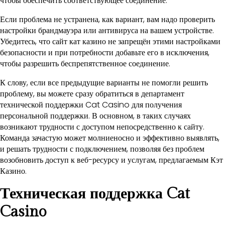
чтобы обеспечить соответствующее соединение.
Если проблема не устранена, как вариант, вам надо проверить
настройки брандмауэра или антивируса на вашем устройстве.
Убедитесь, что сайт кат казино не запрещён этими настройками
безопасности и при потребности добавьте его в исключения,
чтобы разрешить беспрепятственное соединение.
К слову, если все предыдущие варианты не помогли решить
проблему, вы можете сразу обратиться в департамент
технической поддержки Cat Casino для получения
персональной поддержки. В основном, в таких случаях
возникают трудности с доступом непосредственно к сайту.
Команда зачастую может молниеносно и эффективно выявлять,
и решать трудности с подключением, позволяя без проблем
возобновить доступ к веб-ресурсу и услугам, предлагаемым Кэт
Казино.
Техническая поддержка Cat
Casino