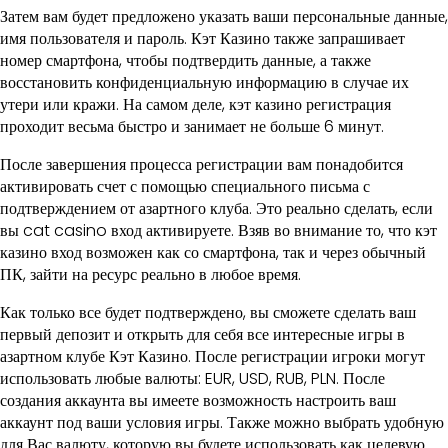
Затем вам будет предложено указать ваши персональные данные,
имя пользователя и пароль. Кэт Казино также запрашивает
номер смартфона, чтобы подтвердить данные, а также
восстановить конфиденциальную информацию в случае их
утери или кражи. На самом деле, кэт казино регистрация
проходит весьма быстро и занимает не больше 6 минут.
После завершения процесса регистрации вам понадобится
активировать счет с помощью специального письма с
подтверждением от азартного клуба. Это реально сделать, если
вы cat casino вход активируете. Взяв во внимание то, что кэт
казино вход возможен как со смартфона, так и через обычный
ПК, зайти на ресурс реально в любое время.
Как только все будет подтверждено, вы сможете сделать ваш
первый депозит и открыть для себя все интересные игры в
азартном клубе Кэт Казино. После регистрации игроки могут
использовать любые валюты: EUR, USD, RUB, PLN. После
создания аккаунта вы имеете возможность настроить ваш
аккаунт под ваши условия игры. Также можно выбрать удобную
для Вас валюту, которую вы будете использовать как целевую.