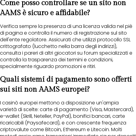
Come posso controllare se un sito non
AAMS è sicuro e affidabile?
Verifica sempre la presenza di una licenza valida nel piè
di pagina e controlla il numero di registrazione sul sito
dell'ente regolatore. Assicurati che utilizzi protocollo SSL
crittografato (lucchetto nella barra degli indirizzi),
consulta i pareri di altri giocatori su forum specializzati e
controlla la trasparenza dei termini e condizioni,
specialmente riguardo promozioni e ritiri.
Quali sistemi di pagamento sono offerti
sui siti non AAMS europei?
I casinò europei mettono a disposizione un'ampia
varietà di scelte: carte di pagamento (Visa, Mastercard),
e-wallet (Skrill, Neteller, PayPal), bonifici bancari, carte
ricaricabili (Paysafecard), e con crescente frequenza
criptovalute come Bitcoin, Ethereum e Litecoin. Molti