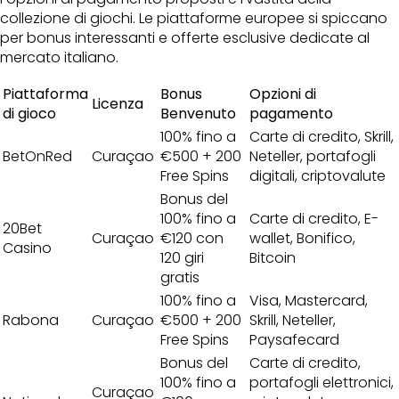
collezione di giochi. Le piattaforme europee si spiccano
per bonus interessanti e offerte esclusive dedicate al
mercato italiano.
Piattaforma
Bonus
Opzioni di
Licenza
di gioco
Benvenuto
pagamento
100% fino a
Carte di credito, Skrill,
BetOnRed
Curaçao
€500 + 200
Neteller, portafogli
Free Spins
digitali, criptovalute
Bonus del
100% fino a
Carte di credito, E-
20Bet
Curaçao
€120 con
wallet, Bonifico,
Casino
120 giri
Bitcoin
gratis
100% fino a
Visa, Mastercard,
Rabona
Curaçao
€500 + 200
Skrill, Neteller,
Free Spins
Paysafecard
Bonus del
Carte di credito,
100% fino a
portafogli elettronici,
Curaçao