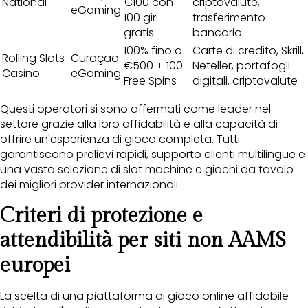
National
€100 con
criptovalute,
eGaming
100 giri
trasferimento
gratis
bancario
100% fino a
Carte di credito, Skrill,
Rolling Slots
Curaçao
€500 + 100
Neteller, portafogli
Casino
eGaming
Free Spins
digitali, criptovalute
Questi operatori si sono affermati come leader nel
settore grazie alla loro affidabilità e alla capacità di
offrire un'esperienza di gioco completa. Tutti
garantiscono prelievi rapidi, supporto clienti multilingue e
una vasta selezione di slot machine e giochi da tavolo
dei migliori provider internazionali.
Criteri di protezione e
attendibilità per siti non AAMS
europei
La scelta di una piattaforma di gioco online affidabile