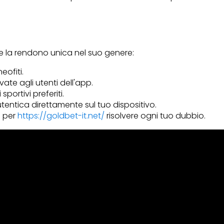
he la rendono unica nel suo genere:
eofiti.
vate agli utenti dell'app.
portivi preferiti.
tentica direttamente sul tuo dispositivo.
e per
https://goldbet-it.net/
risolvere ogni tuo dubbio.