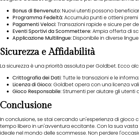
Bonus di Benvenuto:
Nuovi utenti possono beneficiar
Programma Fedeltà:
Accumula punti e ottieni premi e
Pagamenti Veloci:
Transazioni rapide e sicure per depo
Eventi Sportivi da Scommettere:
Ampia offerta di sc
Applicazione Multilingue:
Disponibile in diverse lingu
Sicurezza e Affidabilità
La sicurezza è una priorità assoluta per Goldbet. Ecco al
Crittografia dei Dati:
Tutte le transazioni e le inform
Licenza di Gioco:
Goldbet opera con una licenza valid
Gioco Responsabile:
Strumenti per aiutare gli utenti
Conclusione
In conclusione, se stai cercando un'esperienza di gioco c
tempo libero in un'avventura eccitante. Con la sua vasta 
ideale nel mondo delle scommesse. Non perdere l'occasio