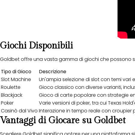
Giochi Disponibili
Goldbet offre una vasta gamma di giochi che possono soddisf
Tipo di Gioco
Descrizione
Slot Machine
Un'ampia selezione di slot con temi vari 
Roulette
Gioco classico con diverse varianti, incl
Blackjack
Gioco di carte popolare con strategie e
Poker
Varie versioni di poker, tra cui Texas Ho
Casinò dal Vivo
Interazione in tempo reale con croupier p
Vantaggi di Giocare su Goldbet
Scegliere Goldbet significa optare per una piattaforma si