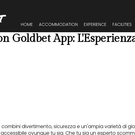
T
HOME
ACCOMMODATION
EXPERIENCE
FACILITIES
on Goldbet App: L'Esperienza
e combini divertimento, sicurezza e un'ampia varietà di g
cessibile ovunque tu sia. Che tu sia un esperto scommett