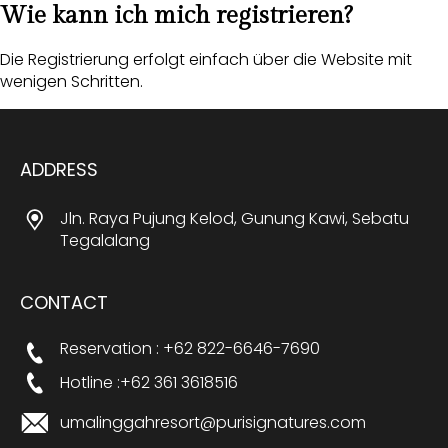
Wie kann ich mich registrieren?
Die Registrierung erfolgt einfach über die Website mit
wenigen Schritten.
ADDRESS
Jln. Raya Pujung Kelod, Gunung Kawi, Sebatu
Tegalalang
CONTACT
Reservation : +62 822-6646-7690
Hotline :+62 361 3618516
umalinggahresort@purisignatures.com