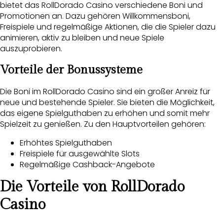
bietet das RollDorado Casino verschiedene Boni und
Promotionen an. Dazu gehören Willkommensboni,
Freispiele und regelmäßige Aktionen, die die Spieler dazu
animieren, aktiv zu bleiben und neue Spiele
auszuprobieren.
Vorteile der Bonussysteme
Die Boni im RollDorado Casino sind ein großer Anreiz für
neue und bestehende Spieler. Sie bieten die Möglichkeit,
das eigene Spielguthaben zu erhöhen und somit mehr
Spielzeit zu genießen. Zu den Hauptvorteilen gehören:
Erhöhtes Spielguthaben
Freispiele für ausgewählte Slots
Regelmäßige Cashback-Angebote
Die Vorteile von RollDorado
Casino