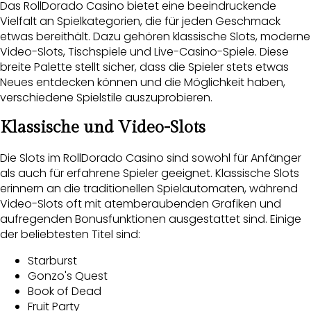
Das RollDorado Casino bietet eine beeindruckende
Vielfalt an Spielkategorien, die für jeden Geschmack
etwas bereithält. Dazu gehören klassische Slots, moderne
Video-Slots, Tischspiele und Live-Casino-Spiele. Diese
breite Palette stellt sicher, dass die Spieler stets etwas
Neues entdecken können und die Möglichkeit haben,
verschiedene Spielstile auszuprobieren.
Klassische und Video-Slots
Die Slots im RollDorado Casino sind sowohl für Anfänger
als auch für erfahrene Spieler geeignet. Klassische Slots
erinnern an die traditionellen Spielautomaten, während
Video-Slots oft mit atemberaubenden Grafiken und
aufregenden Bonusfunktionen ausgestattet sind. Einige
der beliebtesten Titel sind:
Starburst
Gonzo's Quest
Book of Dead
Fruit Party