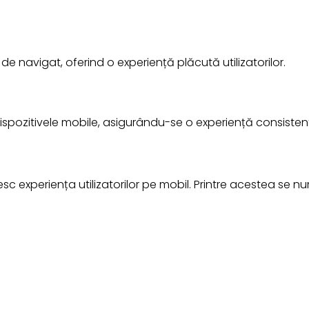
 de navigat, oferind o experiență plăcută utilizatorilor.
dispozitivele mobile, asigurându-se o experiență consisten
 experiența utilizatorilor pe mobil. Printre acestea se n