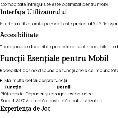
Comoditate
Întregul site este optimizat pentru mobil.
Interfața Utilizatorului
Interfața utilizatorului pe mobil este proiectată să fie ușor
Accesibilitate
Toate jocurile disponibile pe desktop sunt accesibile pe 
Funcții Esențiale pentru Mobil
RodeoSlot Casino dispune de funcții cheie ce îmbunătățesc
Mai multe detalii despre funcții
Funcție
Detalii
Plăți rapide
Depuneri și retrageri instantanee.
Suport 24/7
Asistență constantă pentru utilizatori.
Experiența de Joc