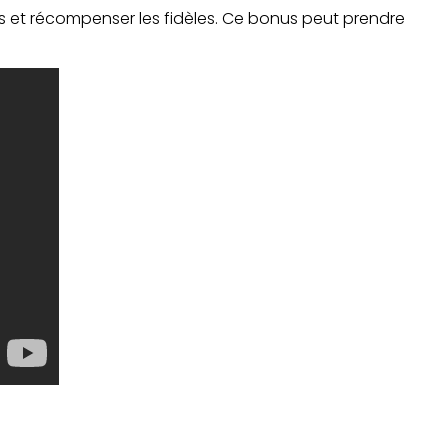
s et récompenser les fidèles. Ce bonus peut prendre