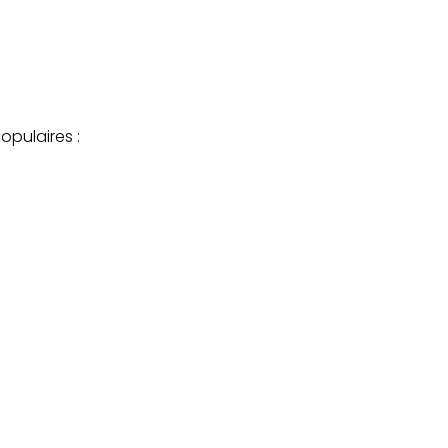
pulaires :