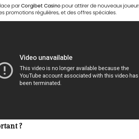
place par
Corgibet Casino
pour attirer de nouveaux joueur
promotions régulières, et des offres spéciales.
rtant ?