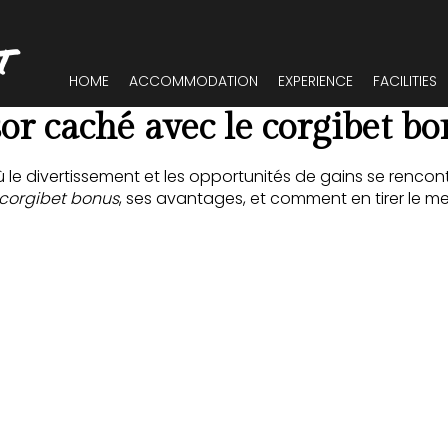
T
HOME
ACCOMMODATION
EXPERIENCE
FACILITIES
sor caché avec le corgibet b
ù le divertissement et les opportunités de gains se rencon
corgibet bonus
, ses avantages, et comment en tirer le meil