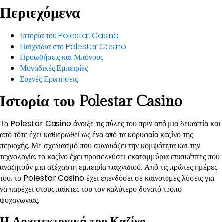
Περιεχόμενα
Ιστορία του Polestar Casino
Παιχνίδια στο Polestar Casino
Προωθήσεις και Μπόνους
Μοναδικές Εμπειρίες
Συχνές Ερωτήσεις
Ιστορία του Polestar Casino
Το
Polestar Casino
άνοιξε τις πύλες του πριν από μια δεκαετία και
από τότε έχει καθιερωθεί ως ένα από τα κορυφαία καζίνο της
περιοχής. Με σχεδιασμό που συνδυάζει την κομψότητα και την
τεχνολογία, το καζίνο έχει προσελκύσει εκατομμύρια επισκέπτες που
αναζητούν μια αξέχαστη εμπειρία παιχνιδιού. Από τις πρώτες ημέρες
του, το
Polestar Casino
έχει επενδύσει σε καινοτόμες λύσεις για
να παρέχει στους παίκτες του τον καλύτερο δυνατό τρόπο
ψυχαγωγίας.
Η Αρχιτεκτονική του Καζίνο