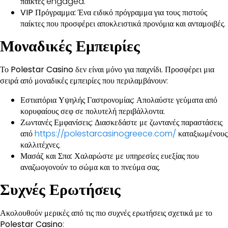
παίκτες engaged.
VIP Πρόγραμμα:
Ένα ειδικό πρόγραμμα για τους πιστούς
παίκτες που προσφέρει αποκλειστικά προνόμια και ανταμοιβές.
Μοναδικές Εμπειρίες
Το
Polestar Casino
δεν είναι μόνο για παιχνίδι. Προσφέρει μια
σειρά από μοναδικές εμπειρίες που περιλαμβάνουν:
Εστιατόρια Υψηλής Γαστρονομίας:
Απολαύστε γεύματα από
κορυφαίους σεφ σε πολυτελή περιβάλλοντα.
Ζωντανές Εμφανίσεις:
Διασκεδάστε με ζωντανές παραστάσεις
από
https://polestarcasinogreece.com/
καταξιωμένους
καλλιτέχνες.
Μασάζ και Σπα:
Χαλαρώστε με υπηρεσίες ευεξίας που
αναζωογονούν το σώμα και το πνεύμα σας.
Συχνές Ερωτήσεις
Ακολουθούν μερικές από τις πιο συχνές ερωτήσεις σχετικά με το
Polestar Casino
: