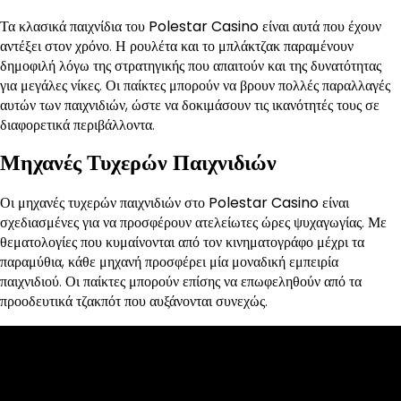
Τα κλασικά παιχνίδια του
Polestar Casino
είναι αυτά που έχουν
αντέξει στον χρόνο. Η ρουλέτα και το μπλάκτζακ παραμένουν
δημοφιλή λόγω της στρατηγικής που απαιτούν και της δυνατότητας
για μεγάλες νίκες. Οι παίκτες μπορούν να βρουν πολλές παραλλαγές
αυτών των παιχνιδιών, ώστε να δοκιμάσουν τις ικανότητές τους σε
διαφορετικά περιβάλλοντα.
Μηχανές Τυχερών Παιχνιδιών
Οι μηχανές τυχερών παιχνιδιών στο
Polestar Casino
είναι
σχεδιασμένες για να προσφέρουν ατελείωτες ώρες ψυχαγωγίας. Με
θεματολογίες που κυμαίνονται από τον κινηματογράφο μέχρι τα
παραμύθια, κάθε μηχανή προσφέρει μία μοναδική εμπειρία
παιχνιδιού. Οι παίκτες μπορούν επίσης να επωφεληθούν από τα
προοδευτικά τζακπότ που αυξάνονται συνεχώς.