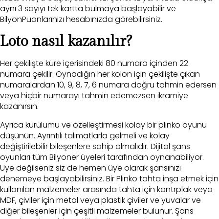
aynı 3 sayıyı tek kartta bulmaya başlayabilir ve
BilyonPuanlarınızı hesabınızda görebilirsiniz.
Loto nasıl kazanılır?
Her çekilişte küre içerisindeki 80 numara içinden 22
numara çekilir. Oynadığın her kolon için çekilişte çıkan
numaralardan 10, 9, 8, 7, 6 numara doğru tahmin edersen
veya hiçbir numarayı tahmin edemezsen ikramiye
kazanırsın.
Ayrıca kurulumu ve özelleştirmesi kolay bir plinko oyunu
düşünün. Ayrıntılı talimatlarla gelmeli ve kolay
değiştirilebilir bileşenlere sahip olmalıdır. Dijital şans
oyunları tüm Bilyoner üyeleri tarafından oynanabiliyor.
Üye değilseniz siz de hemen üye olarak şansınızı
denemeye başlayabilirsiniz. Bir Plinko tahta inşa etmek için
kullanılan malzemeler arasında tahta için kontrplak veya
MDF, çiviler için metal veya plastik çiviler ve yuvalar ve
diğer bileşenler için çeşitli malzemeler bulunur. Şans