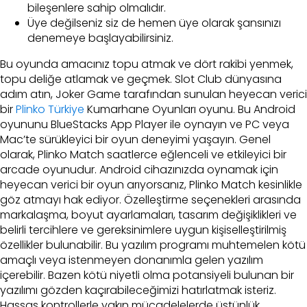
bileşenlere sahip olmalıdır.
Üye değilseniz siz de hemen üye olarak şansınızı
denemeye başlayabilirsiniz.
Bu oyunda amacınız topu atmak ve dört rakibi yenmek,
topu deliğe atlamak ve geçmek. Slot Club dünyasına
adım atın, Joker Game tarafından sunulan heyecan verici
bir
Plinko Türkiye
Kumarhane Oyunları oyunu. Bu Android
oyununu BlueStacks App Player ile oynayın ve PC veya
Mac’te sürükleyici bir oyun deneyimi yaşayın. Genel
olarak, Plinko Match saatlerce eğlenceli ve etkileyici bir
arcade oyunudur. Android cihazınızda oynamak için
heyecan verici bir oyun arıyorsanız, Plinko Match kesinlikle
göz atmayı hak ediyor. Özelleştirme seçenekleri arasında
markalaşma, boyut ayarlamaları, tasarım değişiklikleri ve
belirli tercihlere ve gereksinimlere uygun kişiselleştirilmiş
özellikler bulunabilir. Bu yazılım programı muhtemelen kötü
amaçlı veya istenmeyen donanımla gelen yazılım
içerebilir. Bazen kötü niyetli olma potansiyeli bulunan bir
yazılımı gözden kaçırabileceğimizi hatırlatmak isteriz.
Hassas kontrollerle yakın mücadelelerde üstünlük