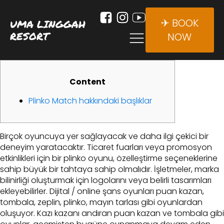
✈ BOOK
UMA LINGGAH
RESORT
NOW
Content
Plinko Match hakkındaki başlıklar
Birçok oyuncuya yer sağlayacak ve daha ilgi çekici bir
deneyim yaratacaktır. Ticaret fuarları veya promosyon
etkinlikleri için bir plinko oyunu, özelleştirme seçeneklerine
sahip büyük bir tahtaya sahip olmalıdır. İşletmeler, marka
bilinirliği oluşturmak için logolarını veya belirli tasarımları
ekleyebilirler. Dijital / online şans oyunları puan kazan,
tombala, zeplin, plinko, mayın tarlası gibi oyunlardan
oluşuyor. Kazı kazanı andıran puan kazan ve tombala gibi