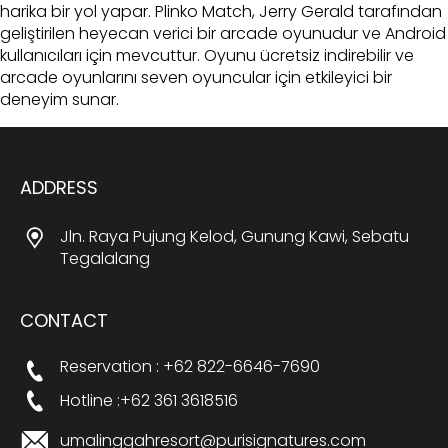
harika bir yol yapar. Plinko Match, Jerry Gerald tarafından
geliştirilen heyecan verici bir arcade oyunudur ve Android
kullanıcıları için mevcuttur. Oyunu ücretsiz indirebilir ve
arcade oyunlarını seven oyuncular için etkileyici bir
deneyim sunar.
ADDRESS
Jln. Raya Pujung Kelod, Gunung Kawi, Sebatu
Tegalalang
CONTACT
Reservation : +62 822-6646-7690
Hotline :+62 361 3618516
umalinggahresort@purisignatures.com