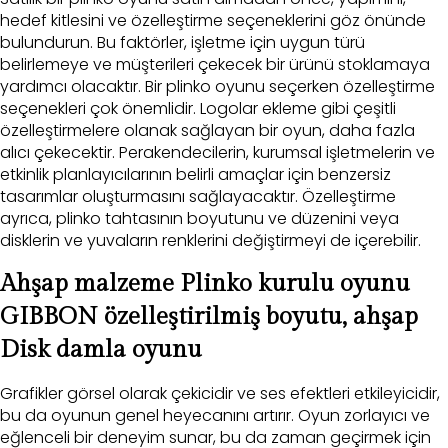
hedef kitlesini ve özelleştirme seçeneklerini göz önünde
bulundurun. Bu faktörler, işletme için uygun türü
belirlemeye ve müşterileri çekecek bir ürünü stoklamaya
yardımcı olacaktır. Bir plinko oyunu seçerken özelleştirme
seçenekleri çok önemlidir. Logolar ekleme gibi çeşitli
özelleştirmelere olanak sağlayan bir oyun, daha fazla
alıcı çekecektir. Perakendecilerin, kurumsal işletmelerin ve
etkinlik planlayıcılarının belirli amaçlar için benzersiz
tasarımlar oluşturmasını sağlayacaktır. Özelleştirme
ayrıca, plinko tahtasının boyutunu ve düzenini veya
disklerin ve yuvaların renklerini değiştirmeyi de içerebilir.
Ahşap malzeme Plinko kurulu oyunu
GIBBON özelleştirilmiş boyutu, ahşap
Disk damla oyunu
Grafikler görsel olarak çekicidir ve ses efektleri etkileyicidir,
bu da oyunun genel heyecanını artırır. Oyun zorlayıcı ve
eğlenceli bir deneyim sunar, bu da zaman geçirmek için