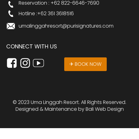
Reservation : +62 822-6646-7690
Hotline :+62 361 3618516
umalinggahresort@purisignatures.com
CONNECT WITH US
✈ BOOK NOW
© 2023 Uma Linggah Resort. All Rights Reserved.
Designed & Maintenance by
Bali Web Design