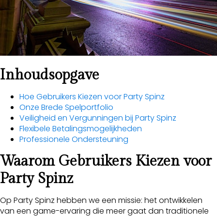
Inhoudsopgave
Hoe Gebruikers Kiezen voor Party Spinz
Onze Brede Spelportfolio
Veiligheid en Vergunningen bij Party Spinz
Flexibele Betalingsmogelijkheden
Professionele Ondersteuning
Waarom Gebruikers Kiezen voor
Party Spinz
Op Party Spinz hebben we een missie: het ontwikkelen
van een game-ervaring die meer gaat dan traditionele