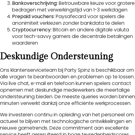
Bankoverschrijving:
Betrouwbare keuze voor grotere
bedragen met verwerkingstijd van 1-3 werkdagen
Prepaid vouchers:
Paysafecard voor spelers die
anonimiteit verkiezen zonder bankdata te delen
Cryptocurrency:
Bitcoin en andere digitale valuta
voor tech-savvy gamers die decentrale betalingen
waarderen
Deskundige Ondersteuning
Ons klantenserviceteam bij Party Spinz is beschikbaar om
alle vragen te beantwoorden en problemen op te lossen.
Via live chat, e-mail en telefoon kunnen spelers contact
opnemen met deskundige medewerkers die meertalige
ondersteuning bieden. De meeste queries worden binnen
minuten verwerkt dankzij onze efficiënte werkprocessen.
We investeren continu in opleiding van het personeel om
actueel te blijven met technologische ontwikkelingen en
nieuwe gametrends. Deze commitment aan excellente
service heeft geresulteerd in hoge tevredenheidscores