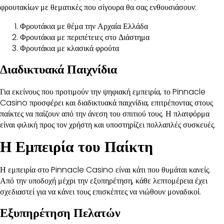
φρουτακίων με θεματικές που σίγουρα θα σας ενθουσιάσουν:
Φρουτάκια με θέμα την Αρχαία Ελλάδα
Φρουτάκια με περιπέτειες στο Διάστημα
Φρουτάκια με κλασικά φρούτα
Διαδικτυακά Παιχνίδια
Για εκείνους που προτιμούν την ψηφιακή εμπειρία, το Pinnacle
Casino προσφέρει και διαδικτυακά παιχνίδια, επιτρέποντας στους
παίκτες να παίζουν από την άνεση του σπιτιού τους. Η πλατφόρμα
είναι φιλική προς τον χρήστη και υποστηρίζει πολλαπλές συσκευές.
Η Εμπειρία του Παίκτη
Η εμπειρία στο Pinnacle Casino είναι κάτι που θυμάται κανείς.
Από την υποδοχή μέχρι την εξυπηρέτηση, κάθε λεπτομέρεια έχει
σχεδιαστεί για να κάνει τους επισκέπτες να νιώθουν μοναδικοί.
Εξυπηρέτηση Πελατών