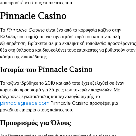
που προσφέρει στους επισκέπτες του.
Pinnacle Casino
Το
Pinnacle Casino
είναι ένα από τα κορυφαία καζίνο στην
Ελλάδα, που φημίζεται για την ατμόσφαιρά του και την απαλή
εξυπηρέτηση. Βρίσκεται σε μια εκπληκτική τοποθεσία, προσφέροντας
θέα στη θάλασσα και διευκολύνει τους επισκέπτες να βυθιστούν στον
κόσμο της διασκέδασης.
Ιστορία του Pinnacle Casino
Το καζίνο ιδρύθηκε το 2010 και από τότε έχει εξελιχθεί σε έναν
κορυφαίο προορισμό για λάτρεις των τυχερών παιχνιδιών. Με
σύγχρονες εγκαταστάσεις και τεχνολογία αιχμής, το
pinnaclegreece.com
Pinnacle Casino προσφέρει μια
μοναδική εμπειρία στους παίκτες του.
Προορισμός για Όλους