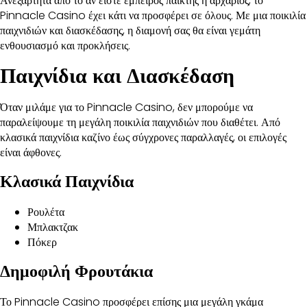
Ανεξάρτητα από το αν είστε έμπειρος παίκτης ή αρχάριος, το
Pinnacle Casino έχει κάτι να προσφέρει σε όλους. Με μια ποικιλία
παιχνιδιών και διασκέδασης, η διαμονή σας θα είναι γεμάτη
ενθουσιασμό και προκλήσεις.
Παιχνίδια και Διασκέδαση
Όταν μιλάμε για το Pinnacle Casino, δεν μπορούμε να
παραλείψουμε τη μεγάλη ποικιλία παιχνιδιών που διαθέτει. Από
κλασικά παιχνίδια καζίνο έως σύγχρονες παραλλαγές, οι επιλογές
είναι άφθονες.
Κλασικά Παιχνίδια
Ρουλέτα
Μπλακτζακ
Πόκερ
Δημοφιλή Φρουτάκια
Το Pinnacle Casino προσφέρει επίσης μια μεγάλη γκάμα