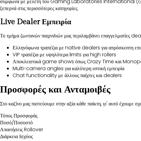
σύμφωνα με μελέτη του Gaming Laboratories International (GLI)
ξεπερνά στις περισσότερες κατηγορίες.
Live Dealer Εμπειρία
Το τμήμα ζωντανών παιχνιδιών μας περιλαμβάνει επαγγελματίες de
Ελληνόφωνα τραπέζια με native dealers για απρόσκοπτη επι
VIP τραπέζια με υψηλότερα limits για high rollers
Αποκλειστικά game shows όπως Crazy Time και Monopo
Multi-camera angles για καλύτερη οπτική εμπειρία
Chat functionality με άλλους παίχτες και dealers
Προσφορές και Ανταμοιβές
Στο καζίνο μας πιστεύουμε στην αξία κάθε παίκτη, γι' αυτό έχουμε 
Τύπος Προσφοράς
Ποσό/Ποσοστό
Απαιτήσεις Rollover
Διάρκεια Ισχύος