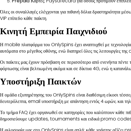
Prepaid Κάρτες:
Paysafecard για όσους προτιμούν επιπλέο
Όλες οι συναλλαγές ελέγχονται για πιθανή δόλια δραστηριότητα μέσ
VIP επίπεδο κάθε παίκτη.
Κινητή Εμπειρία Παιχνιδιού
Η mobile πλατφόρμα του OnlySpins έχει αναπτυχθεί με τεχνολογία
αυτόματα στο μέγεθος οθόνης, ενώ διατηρεί όλες τις λειτουργίες τη
Οι παίκτες μας έχουν πρόσβαση σε περισσότερο από ενενήντα πέντε
φόρτωσης είναι βελτιωμένη ακόμα και σε δίκτυα 4G, ενώ η κατανά
Υποστήριξη Παικτών
Η ομάδα εξυπηρέτησης του OnlySpins είναι διαθέσιμη είκοσι τέσσε
δευτερόλεπτα, email υποστήριξη με απάντηση εντός 4 ωρών, και τ
Το τμήμα FAQ έχει οργανωθεί σε κατηγορίες που καλύπτουν κάθε πι
δημοσιεύουμε updates, tournaments και ειδικά promo codes γ
Η φιλοσοφία μας στο OnlySpins είναι απλή: κάθε χρήστης αξίζει p