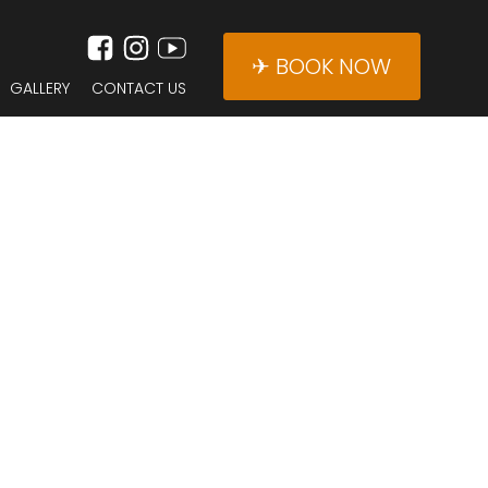
✈ BOOK NOW
GALLERY
CONTACT US