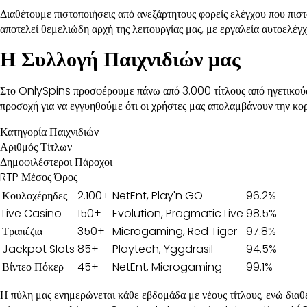
Διαθέτουμε πιστοποιήσεις από ανεξάρτητους φορείς ελέγχου που π
αποτελεί θεμελιώδη αρχή της λειτουργίας μας, με εργαλεία αυτοελέγχ
Η Συλλογή Παιχνιδιών μας
Στο OnlySpins προσφέρουμε πάνω από 3.000 τίτλους από ηγετικού
προσοχή για να εγγυηθούμε ότι οι χρήστες μας απολαμβάνουν την κο
Κατηγορία Παιχνιδιών
Αριθμός Τίτλων
Δημοφιλέστεροι Πάροχοι
RTP Μέσος Όρος
Κουλοχέρηδες
2.100+
NetEnt, Play'n GO
96.2%
Live Casino
150+
Evolution, Pragmatic Live
98.5%
Τραπέζια
350+
Microgaming, Red Tiger
97.8%
Jackpot Slots
85+
Playtech, Yggdrasil
94.5%
Βίντεο Πόκερ
45+
NetEnt, Microgaming
99.1%
Η πύλη μας ενημερώνεται κάθε εβδομάδα με νέους τίτλους, ενώ διαθ