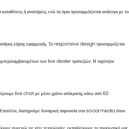
 καταθέσεις ή αναλήψεις, ενώ τα όρια προσαρμόζονται ανάλογα με το
ν ανάγκη λήψης εφαρμογής. Το responsive design προσαρμόζεται
υμπεριλαμβανομένων των live dealer τραπεζιών. Η ταχύτητα
σφέρουμε live chat με μέσο χρόνο απόκρισης κάτω από 60
. Επιπλέον, διατηρούμε δυναμική παρουσία στα social media όπου
ουμε συνεχώς σε νέες τεχνολογίες, εκπαιδεύουμε το προσωπικό μας