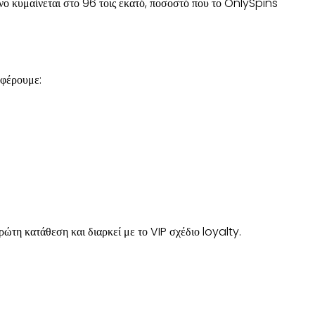
 κυμαίνεται στο 96 τοις εκατό, ποσοστό που το OnlySpins
σφέρουμε:
ρώτη κατάθεση και διαρκεί με το VIP σχέδιο loyalty.