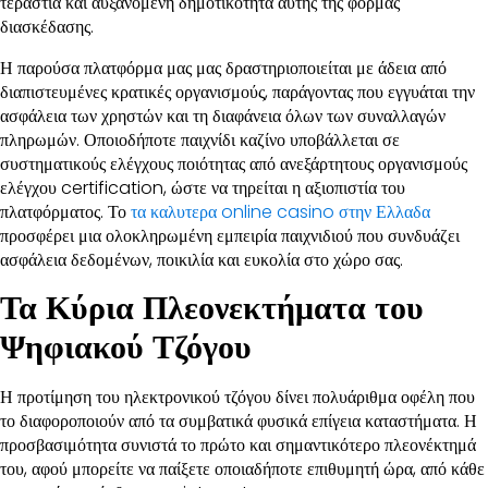
τεράστια και αυξανόμενη δημοτικότητα αυτής της φόρμας
διασκέδασης.
Η παρούσα πλατφόρμα μας μας δραστηριοποιείται με άδεια από
διαπιστευμένες κρατικές οργανισμούς, παράγοντας που εγγυάται την
ασφάλεια των χρηστών και τη διαφάνεια όλων των συναλλαγών
πληρωμών. Οποιοδήποτε παιχνίδι καζίνο υποβάλλεται σε
συστηματικούς ελέγχους ποιότητας από ανεξάρτητους οργανισμούς
ελέγχου certification, ώστε να τηρείται η αξιοπιστία του
πλατφόρματος. Το
τα καλυτερα online casino στην Ελλαδα
προσφέρει μια ολοκληρωμένη εμπειρία παιχνιδιού που συνδυάζει
ασφάλεια δεδομένων, ποικιλία και ευκολία στο χώρο σας.
Τα Κύρια Πλεονεκτήματα του
Ψηφιακού Τζόγου
Η προτίμηση του ηλεκτρονικού τζόγου δίνει πολυάριθμα οφέλη που
το διαφοροποιούν από τα συμβατικά φυσικά επίγεια καταστήματα. Η
προσβασιμότητα συνιστά το πρώτο και σημαντικότερο πλεονέκτημά
του, αφού μπορείτε να παίξετε οποιαδήποτε επιθυμητή ώρα, από κάθε