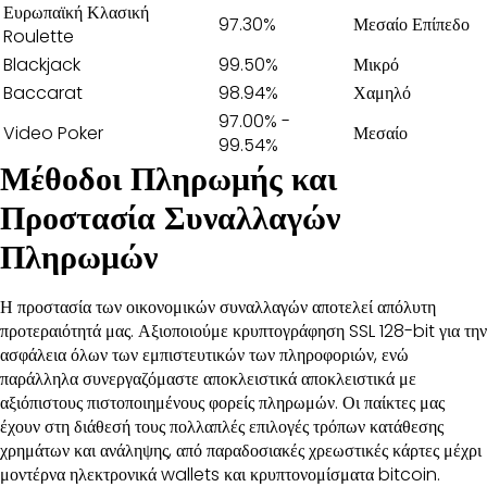
Ευρωπαϊκή Κλασική
97.30%
Μεσαίο Επίπεδο
Roulette
Blackjack
99.50%
Μικρό
Baccarat
98.94%
Χαμηλό
97.00% -
Video Poker
Μεσαίο
99.54%
Μέθοδοι Πληρωμής και
Προστασία Συναλλαγών
Πληρωμών
Η προστασία των οικονομικών συναλλαγών αποτελεί απόλυτη
προτεραιότητά μας. Αξιοποιούμε κρυπτογράφηση SSL 128-bit για την
ασφάλεια όλων των εμπιστευτικών των πληροφοριών, ενώ
παράλληλα συνεργαζόμαστε αποκλειστικά αποκλειστικά με
αξιόπιστους πιστοποιημένους φορείς πληρωμών. Οι παίκτες μας
έχουν στη διάθεσή τους πολλαπλές επιλογές τρόπων κατάθεσης
χρημάτων και ανάληψης, από παραδοσιακές χρεωστικές κάρτες μέχρι
μοντέρνα ηλεκτρονικά wallets και κρυπτονομίσματα bitcoin.