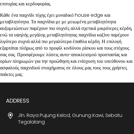
επιτυχίας και κερδοφορίας.
Κάθε ένα παιχνίδι τύχης έχει μοναδικό house edge και
μεταβλητότητα. Τα παιχνίδια με με μειωμένη μεταβλητότητα
αυξομειώσεων παρέχουν πιο συχνές αλλά σχετικά μικρότερες κέρδη,
ενώ τα υψηλής μεγάλης μεταβλητότητας παιχνίδια καζίνο παρέχουν
λιγότερο συχνά αλλά πιο μεγαλύτερα έπαθλα κέρδη. Η επιλογή
εξαρτάται πλήρως από το προφίλ κινδύνου ρίσκου και τους στόχους
σας σας. Προσφέρουμε λύσεις αυτο-αποκλεισμού προστασίας και
ορίων πληρωμών για την προώθηση και ενίσχυση του υπεύθυνου και
ασφαλούς παιχνιδιού στοιχήματος σε όλους μας τους τους χρήστες
παίκτες μας.
ADDRESS
Jln. Raya Pujung Kelod, Gunung Kawi, Sebatu
Tegalalang