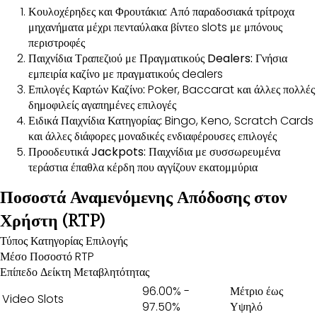
Κουλοχέρηδες και Φρουτάκια:
Από παραδοσιακά τρίτροχα
μηχανήματα μέχρι πενταύλακα βίντεο slots με μπόνους
περιστροφές
Παιχνίδια Τραπεζιού με Πραγματικούς Dealers:
Γνήσια
εμπειρία καζίνο με πραγματικούς dealers
Επιλογές Καρτών Καζίνο:
Poker, Baccarat και άλλες πολλές
δημοφιλείς αγαπημένες επιλογές
Ειδικά Παιχνίδια Κατηγορίας:
Bingo, Keno, Scratch Cards
και άλλες διάφορες μοναδικές ενδιαφέρουσες επιλογές
Προοδευτικά Jackpots:
Παιχνίδια με συσσωρευμένα
τεράστια έπαθλα κέρδη που αγγίζουν εκατομμύρια
Ποσοστά Αναμενόμενης Απόδοσης στον
Χρήστη (RTP)
Τύπος Κατηγορίας Επιλογής
Μέσο Ποσοστό RTP
Επίπεδο Δείκτη Μεταβλητότητας
96.00% -
Μέτριο έως
Video Slots
97.50%
Υψηλό