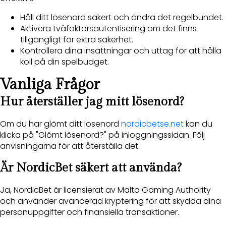
Håll ditt lösenord säkert och ändra det regelbundet.
Aktivera tvåfaktorsautentisering om det finns
tillgängligt för extra säkerhet.
Kontrollera dina insättningar och uttag för att hålla
koll på din spelbudget.
Vanliga Frågor
Hur återställer jag mitt lösenord?
Om du har glömt ditt lösenord
nordicbetse.net
kan du
klicka på "Glömt lösenord?" på inloggningssidan. Följ
anvisningarna för att återställa det.
Är NordicBet säkert att använda?
Ja, NordicBet är licensierat av Malta Gaming Authority
och använder avancerad kryptering för att skydda dina
personuppgifter och finansiella transaktioner.