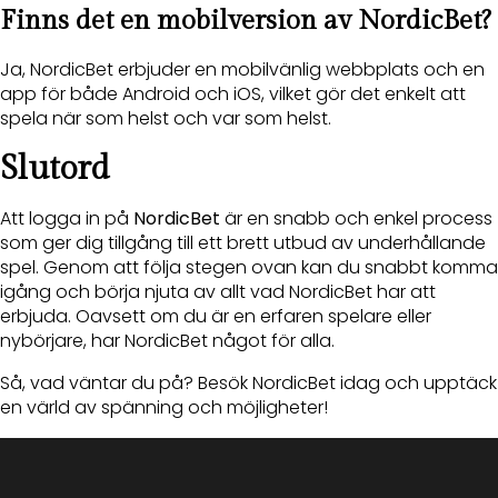
Finns det en mobilversion av NordicBet?
Ja, NordicBet erbjuder en mobilvänlig webbplats och en
app för både Android och iOS, vilket gör det enkelt att
spela när som helst och var som helst.
Slutord
Att logga in på
NordicBet
är en snabb och enkel process
som ger dig tillgång till ett brett utbud av underhållande
spel. Genom att följa stegen ovan kan du snabbt komma
igång och börja njuta av allt vad NordicBet har att
erbjuda. Oavsett om du är en erfaren spelare eller
nybörjare, har NordicBet något för alla.
Så, vad väntar du på? Besök NordicBet idag och upptäck
en värld av spänning och möjligheter!