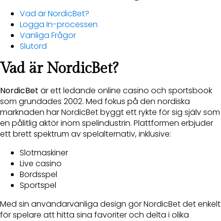
Vad är NordicBet?
Logga In-processen
Vanliga Frågor
Slutord
Vad är NordicBet?
NordicBet
är ett ledande online casino och sportsbook
som grundades 2002. Med fokus på den nordiska
marknaden har NordicBet byggt ett rykte för sig själv som
en pålitlig aktör inom spelindustrin. Plattformen erbjuder
ett brett spektrum av spelalternativ, inklusive:
Slotmaskiner
Live casino
Bordsspel
Sportspel
Med sin användarvänliga design gör NordicBet det enkelt
för spelare att hitta sina favoriter och delta i olika