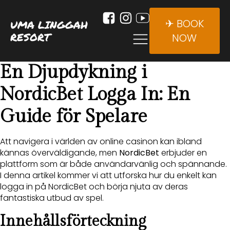
✈ BOOK
UMA LINGGAH
RESORT
NOW
En Djupdykning i
NordicBet Logga In: En
Guide för Spelare
Att navigera i världen av online casinon kan ibland
kännas överväldigande, men
NordicBet
erbjuder en
plattform som är både användarvänlig och spännande.
I denna artikel kommer vi att utforska hur du enkelt kan
logga in på NordicBet och börja njuta av deras
fantastiska utbud av spel.
Innehållsförteckning