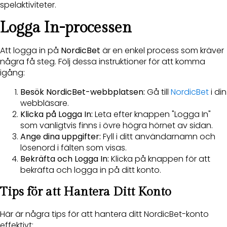
spelaktiviteter.
Logga In-processen
Att logga in på
NordicBet
är en enkel process som kräver
några få steg. Följ dessa instruktioner för att komma
igång:
Besök NordicBet-webbplatsen:
Gå till
NordicBet
i din
webbläsare.
Klicka på Logga In:
Leta efter knappen "Logga In"
som vanligtvis finns i övre högra hörnet av sidan.
Ange dina uppgifter:
Fyll i ditt användarnamn och
lösenord i fälten som visas.
Bekräfta och Logga In:
Klicka på knappen för att
bekräfta och logga in på ditt konto.
Tips för att Hantera Ditt Konto
Här är några tips för att hantera ditt NordicBet-konto
effektivt: