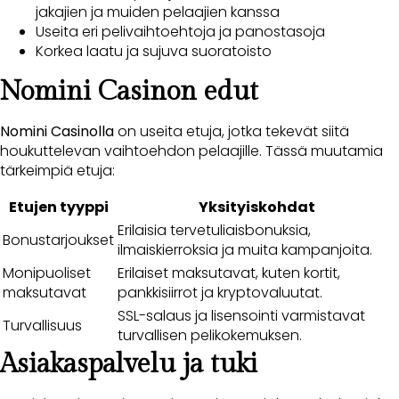
jakajien ja muiden pelaajien kanssa
Useita eri pelivaihtoehtoja ja panostasoja
Korkea laatu ja sujuva suoratoisto
Nomini Casinon edut
Nomini Casinolla
on useita etuja, jotka tekevät siitä
houkuttelevan vaihtoehdon pelaajille. Tässä muutamia
tärkeimpiä etuja:
Etujen tyyppi
Yksityiskohdat
Erilaisia tervetuliaisbonuksia,
Bonustarjoukset
ilmaiskierroksia ja muita kampanjoita.
Monipuoliset
Erilaiset maksutavat, kuten kortit,
maksutavat
pankkisiirrot ja kryptovaluutat.
SSL-salaus ja lisensointi varmistavat
Turvallisuus
turvallisen pelikokemuksen.
Asiakaspalvelu ja tuki