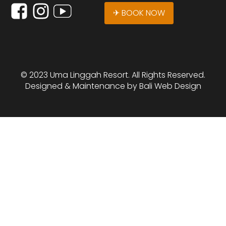
✈ BOOK NOW
© 2023 Uma Linggah Resort. All Rights Reserved.
Designed & Maintenance by
Bali Web Design