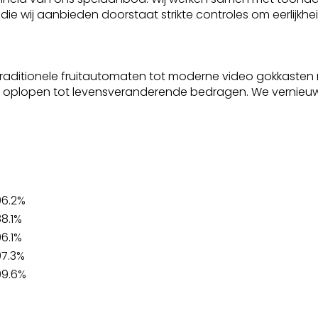
e wij aanbieden doorstaat strikte controles om eerlijkhei
an traditionele fruitautomaten tot moderne video gokkaste
en oplopen tot levensveranderende bedragen. We vernieuw
96.2%
8.1%
6.1%
97.3%
99.6%