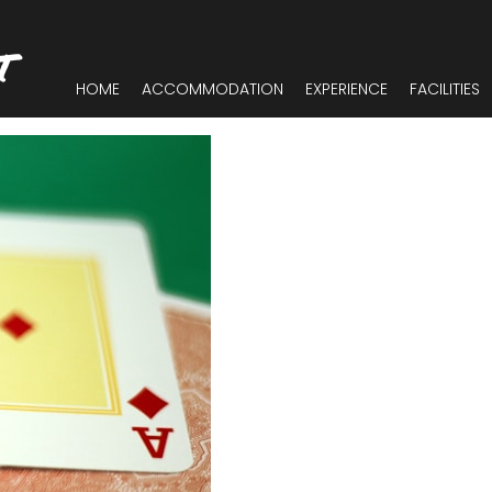
T
HOME
ACCOMMODATION
EXPERIENCE
FACILITIES