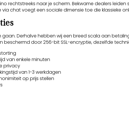
sino rechtstreeks naar je scherm. Bekwame dealers leiden
ia chat voegt een sociale dimensie toe die klassieke on
ties
gaan. Derhalve hebben wij een breed scala aan betaling
n beschermd door 256-bit SSL-encryptie, dezelfde technie
storting
ijd van enkele minuten
e privacy
ingstijd van 1-3 werkdagen
nimiteit op prijs stellen
rs