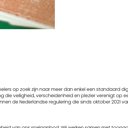
ers op zoek zijn naar meer dan enkel een standaard digi
ie veiligheid, verscheidenheid en plezier verenigt op ee
nnen de Nederlandse regulering die sinds oktober 2021 van
eidenheid van ons spelaanbod. Wij werken samen met toon