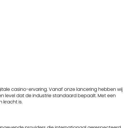
tale casino-ervaring. Vanaf onze lancering hebben wij
n level dat de industrie standaard bepaalt. Met een
 kracht is.
aangevende providers die internationaal gerespecteerd