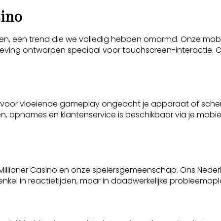
ino
en, een trend die we volledig hebben omarmd. Onze mobie
ing ontworpen speciaal voor touchscreen-interactie. Compa
 voor vloeiende gameplay ongeacht je apparaat of scher
ngen, opnames en klantenservice is beschikbaar via je mob
n Millioner Casino en onze spelersgemeenschap. Ons Nede
kel in reactietijden, maar in daadwerkelijke probleemopl