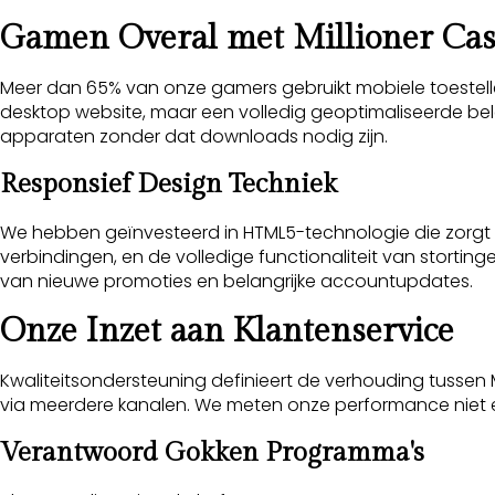
Gamen Overal met Millioner Cas
Meer dan 65% van onze gamers gebruikt mobiele toestell
desktop website, maar een volledig geoptimaliseerde belev
apparaten zonder dat downloads nodig zijn.
Responsief Design Techniek
We hebben geïnvesteerd in HTML5-technologie die zorgt
verbindingen, en de volledige functionaliteit van storti
van nieuwe promoties en belangrijke accountupdates.
Onze Inzet aan Klantenservice
Kwaliteitsondersteuning definieert de verhouding tusse
via meerdere kanalen. We meten onze performance niet en
Verantwoord Gokken Programma's