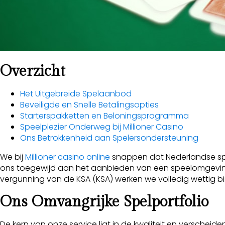
Overzicht
Het Uitgebreide Spelaanbod
Beveiligde en Snelle Betalingsopties
Starterspakketten en Beloningsprogramma
Speelplezier Onderweg bij Millioner Casino
Ons Betrokkenheid aan Spelersondersteuning
We bij
Millioner casino online
snappen dat Nederlandse spel
ons toegewijd aan het aanbieden van een speelomgeving d
vergunning van de KSA (KSA) werken we volledig wettig bi
Ons Omvangrijke Spelportfolio
De kern van onze service ligt in de kwaliteit en versch