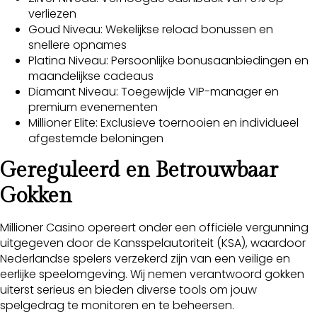
verliezen
Goud Niveau: Wekelijkse reload bonussen en
snellere opnames
Platina Niveau: Persoonlijke bonusaanbiedingen en
maandelijkse cadeaus
Diamant Niveau: Toegewijde VIP-manager en
premium evenementen
Millioner Elite: Exclusieve toernooien en individueel
afgestemde beloningen
Gereguleerd en Betrouwbaar
Gokken
Millioner Casino opereert onder een officiële vergunning
uitgegeven door de Kansspelautoriteit (KSA), waardoor
Nederlandse spelers verzekerd zijn van een veilige en
eerlijke speelomgeving. Wij nemen verantwoord gokken
uiterst serieus en bieden diverse tools om jouw
spelgedrag te monitoren en te beheersen.