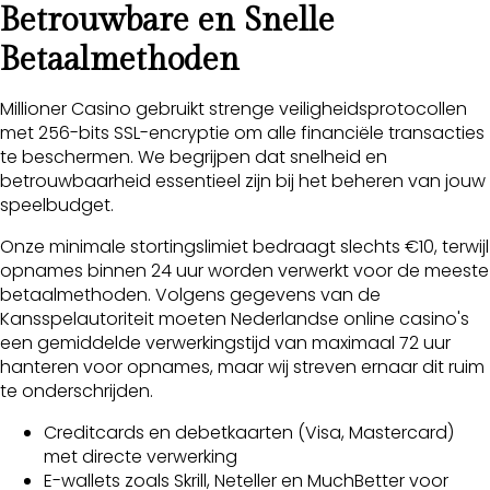
Betrouwbare en Snelle
Betaalmethoden
Millioner Casino gebruikt strenge veiligheidsprotocollen
met 256-bits SSL-encryptie om alle financiële transacties
te beschermen. We begrijpen dat snelheid en
betrouwbaarheid essentieel zijn bij het beheren van jouw
speelbudget.
Onze minimale stortingslimiet bedraagt slechts €10, terwijl
opnames binnen 24 uur worden verwerkt voor de meeste
betaalmethoden. Volgens gegevens van de
Kansspelautoriteit moeten Nederlandse online casino's
een gemiddelde verwerkingstijd van maximaal 72 uur
hanteren voor opnames, maar wij streven ernaar dit ruim
te onderschrijden.
Creditcards en debetkaarten (Visa, Mastercard)
met directe verwerking
E-wallets zoals Skrill, Neteller en MuchBetter voor