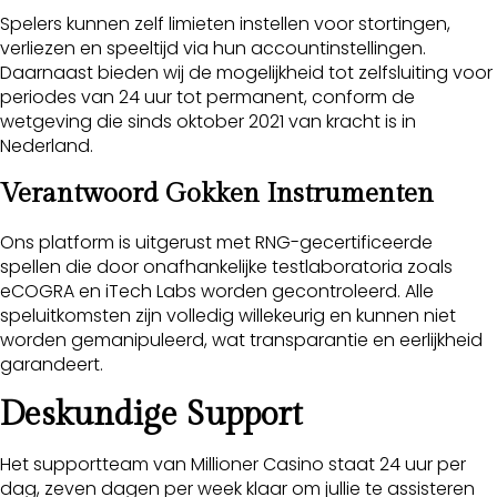
Spelers kunnen zelf limieten instellen voor stortingen,
verliezen en speeltijd via hun accountinstellingen.
Daarnaast bieden wij de mogelijkheid tot zelfsluiting voor
periodes van 24 uur tot permanent, conform de
wetgeving die sinds oktober 2021 van kracht is in
Nederland.
Verantwoord Gokken Instrumenten
Ons platform is uitgerust met RNG-gecertificeerde
spellen die door onafhankelijke testlaboratoria zoals
eCOGRA en iTech Labs worden gecontroleerd. Alle
speluitkomsten zijn volledig willekeurig en kunnen niet
worden gemanipuleerd, wat transparantie en eerlijkheid
garandeert.
Deskundige Support
Het supportteam van Millioner Casino staat 24 uur per
dag, zeven dagen per week klaar om jullie te assisteren