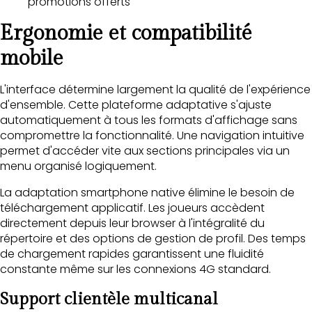
promotions offerts
Ergonomie et compatibilité
mobile
L'interface détermine largement la qualité de l'expérience
d'ensemble. Cette plateforme adaptative s'ajuste
automatiquement à tous les formats d'affichage sans
compromettre la fonctionnalité. Une navigation intuitive
permet d'accéder vite aux sections principales via un
menu organisé logiquement.
La adaptation smartphone native élimine le besoin de
téléchargement applicatif. Les joueurs accèdent
directement depuis leur browser à l'intégralité du
répertoire et des options de gestion de profil. Des temps
de chargement rapides garantissent une fluidité
constante même sur les connexions 4G standard.
Support clientèle multicanal