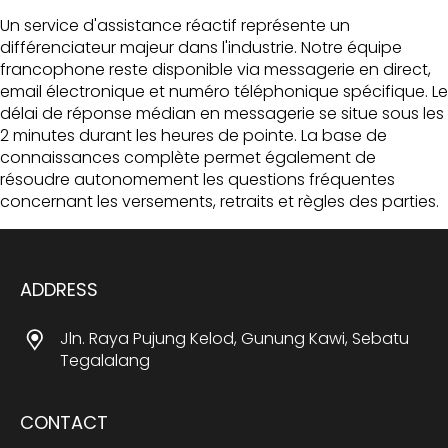
Un service d'assistance réactif représente un
différenciateur majeur dans l'industrie. Notre équipe
francophone reste disponible via messagerie en direct,
email électronique et numéro téléphonique spécifique. Le
délai de réponse médian en messagerie se situe sous les
2 minutes durant les heures de pointe. La base de
connaissances complète permet également de
résoudre autonomement les questions fréquentes
concernant les versements, retraits et règles des parties.
ADDRESS
Jln. Raya Pujung Kelod, Gunung Kawi, Sebatu
Tegalalang
CONTACT