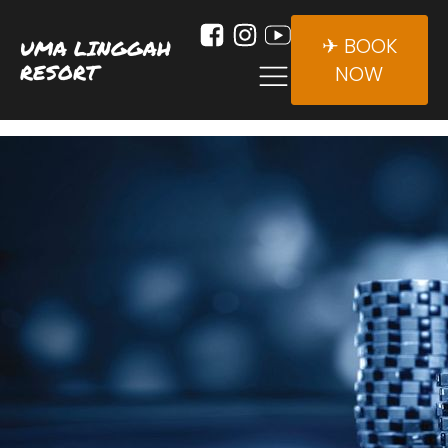
✈ BOOK
UMA LINGGAH
RESORT
NOW