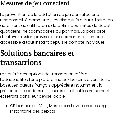
Mesures de jeu conscient
La prévention de la addiction au jeu constitue une
responsabilité commune. Des dispositifs d'auto-limitation
autorisent aux utilisateurs de définir des limites de dépôt
quotidiens, hebdomadaires ou par mois. La possibilité
d'auto-exclusion provisoire ou permanente demeure
accessible à tout instant depuis le compte individuel.
Solutions bancaires et
transactions
La variété des options de transaction reflète
l'adaptabilité d'une plateforme aux besoins divers de sa
base. Les joueurs français apprécient notamment la
présence de options nationales facilitant les versements
et retraits dans leur devise locale.
CB bancaires : Visa, Mastercard avec processing
instantané des dépôts