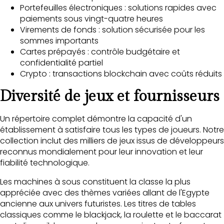
Portefeuilles électroniques : solutions rapides avec
paiements sous vingt-quatre heures
Virements de fonds : solution sécurisée pour les
sommes importants
Cartes prépayés : contrôle budgétaire et
confidentialité partiel
Crypto : transactions blockchain avec coûts réduits
Diversité de jeux et fournisseurs
Un répertoire complet démontre la capacité d'un
établissement à satisfaire tous les types de joueurs. Notre
collection inclut des milliers de jeux issus de développeurs
reconnus mondialement pour leur innovation et leur
fiabilité technologique.
Les machines à sous constituent la classe la plus
appréciée avec des thèmes variées allant de l'Egypte
ancienne aux univers futuristes. Les titres de tables
classiques comme le blackjack, la roulette et le baccarat