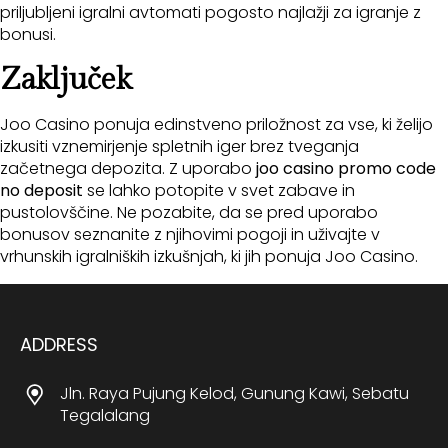
priljubljeni igralni avtomati pogosto najlažji za igranje z
bonusi.
Zaključek
Joo Casino ponuja edinstveno priložnost za vse, ki želijo
izkusiti vznemirjenje spletnih iger brez tveganja
začetnega depozita. Z uporabo
joo casino promo code
no deposit
se lahko potopite v svet zabave in
pustolovščine. Ne pozabite, da se pred uporabo
bonusov seznanite z njihovimi pogoji in uživajte v
vrhunskih igralniških izkušnjah, ki jih ponuja Joo Casino.
ADDRESS
Jln. Raya Pujung Kelod, Gunung Kawi, Sebatu
Tegalalang