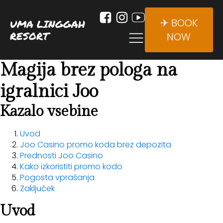
✈ BOOK
UMA LINGGAH
RESORT
NOW
Magija brez pologa na
igralnici Joo
Kazalo vsebine
Uvod
Joo Casino promo koda brez depozita
Prednosti Joo Casino
Kako izkoristiti promo kodo
Pogosta vprašanja
Zaključek
Uvod