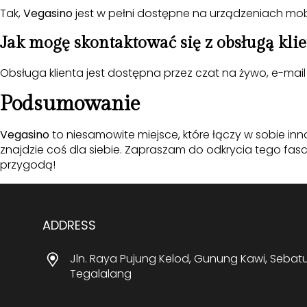
Tak,
Vegasino
jest w pełni dostępne na urządzeniach mob
Jak mogę skontaktować się z obsługą klie
Obsługa klienta jest dostępna przez czat na żywo, e-mail
Podsumowanie
Vegasino
to niesamowite miejsce, które łączy w sobie i
znajdzie coś dla siebie. Zapraszam do odkrycia tego fa
przygodą!
ADDRESS
Jln. Raya Pujung Kelod, Gunung Kawi, Sebat
Tegalalang