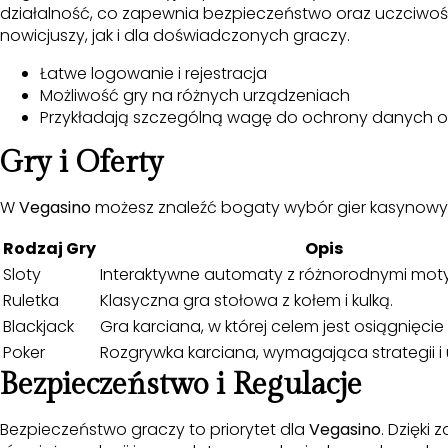
działalność, co zapewnia bezpieczeństwo oraz uczciwość gi
nowicjuszy, jak i dla doświadczonych graczy.
Łatwe logowanie i rejestracja
Możliwość gry na różnych urządzeniach
Przykładają szczególną wagę do ochrony danych 
Gry i Oferty
W
Vegasino
możesz znaleźć bogaty wybór gier kasynowych
Rodzaj Gry
Opis
Sloty
Interaktywne automaty z różnorodnymi mot
Ruletka
Klasyczna gra stołowa z kołem i kulką.
Blackjack
Gra karciana, w której celem jest osiągnięcie
Poker
Rozgrywka karciana, wymagająca strategii i 
Bezpieczeństwo i Regulacje
Bezpieczeństwo graczy to priorytet dla
Vegasino
. Dzięki