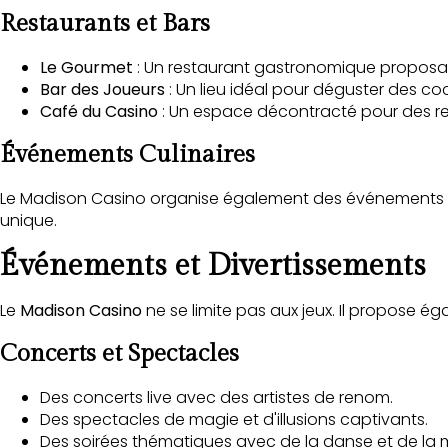
Restaurants et Bars
Le Gourmet
: Un restaurant gastronomique proposan
Bar des Joueurs
: Un lieu idéal pour déguster des coc
Café du Casino
: Un espace décontracté pour des re
Événements Culinaires
Le Madison Casino organise également des événements culi
unique.
Événements et Divertissements
Le
Madison Casino
ne se limite pas aux jeux. Il propose é
Concerts et Spectacles
Des concerts live avec des artistes de renom.
Des spectacles de magie et d'illusions captivants.
Des soirées thématiques avec de la danse et de la 