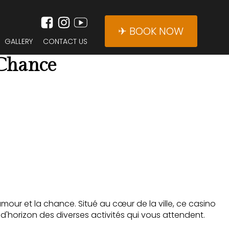
✈ BOOK NOW
GALLERY
CONTACT US
 Chance
amour et la chance. Situé au cœur de la ville, ce casino
d'horizon des diverses activités qui vous attendent.