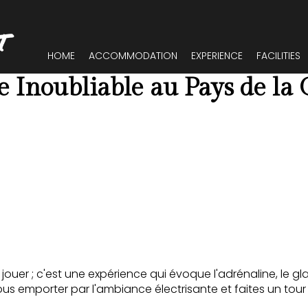
T
HOME
ACCOMMODATION
EXPERIENCE
FACILITIES
 Inoubliable au Pays de la
jouer ; c'est une expérience qui évoque l'adrénaline, le gl
us emporter par l'ambiance électrisante et faites un tour 