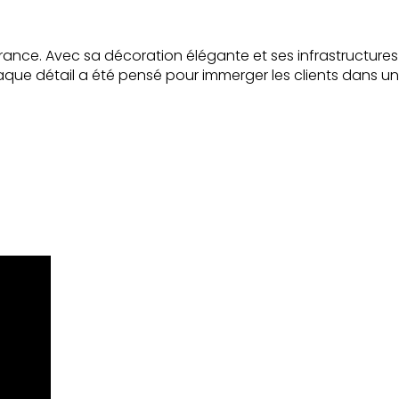
ance. Avec sa décoration élégante et ses infrastructures
haque détail a été pensé pour immerger les clients dans un