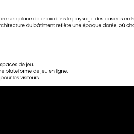
ire une place de choix dans le paysage des casinos en Fr
 L'architecture du bâtiment reflète une époque dorée, où c
spaces de jeu.
e plateforme de jeu en ligne.
pour les visiteurs.