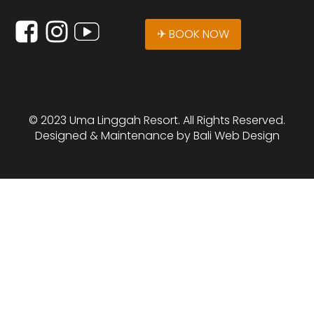
✈ BOOK NOW
© 2023 Uma Linggah Resort. All Rights Reserved.
Designed & Maintenance by
Bali Web Design