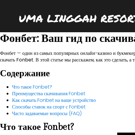
UMA LINGGAH RESOR
Фонбет: Ваш гид по скачив
Фонбет — один из самых популярных онлайн-казино и букмекерск
скачать Fonbet
. В этой статье мы расскажем, как это сделать,
Содержание
Что такое Fonbet?
Преимущества скачивания Fonbet
Как скачать Fonbet на ваше устройство
Способы ставок на спорт с Fonbet
Часто задаваемые вопросы (FAQ)
Что такое Fonbet?