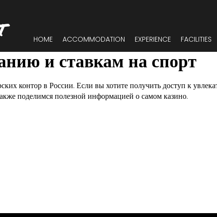
T
HOME
ACCOMMODATION
EXPERIENCE
FACILITIES
анию и ставкам на спорт
их контор в России. Если вы хотите получить доступ к увлекат
 а также поделимся полезной информацией о самом казино.