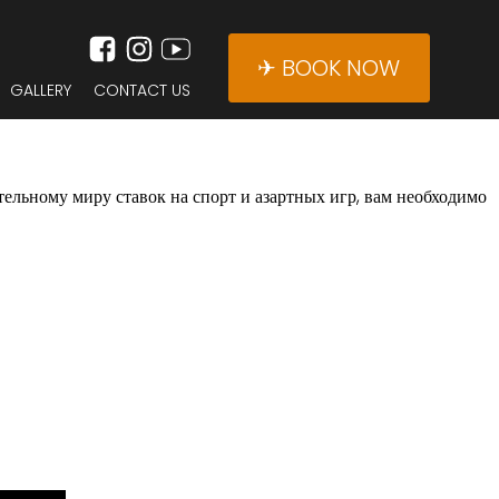
✈ BOOK NOW
GALLERY
CONTACT US
ельному миру ставок на спорт и азартных игр, вам необходимо