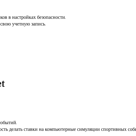
ов в настройках безопасности.
 свою учетную запись.
et
событий.
сть делать ставки на компьютерные симуляции спортивных соб