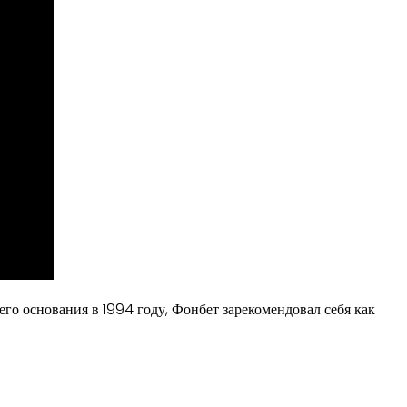
оего основания в 1994 году, Фонбет зарекомендовал себя как