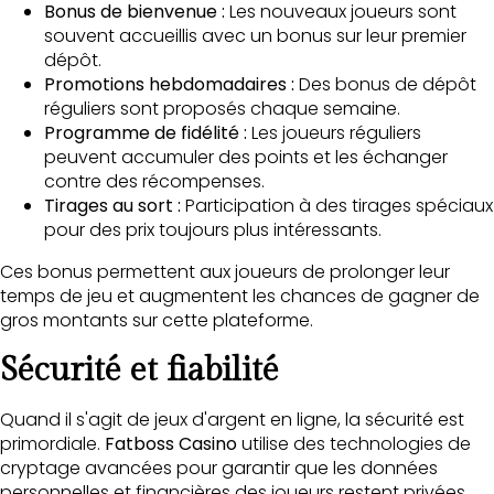
Bonus de bienvenue :
Les nouveaux joueurs sont
souvent accueillis avec un bonus sur leur premier
dépôt.
Promotions hebdomadaires :
Des bonus de dépôt
réguliers sont proposés chaque semaine.
Programme de fidélité :
Les joueurs réguliers
peuvent accumuler des points et les échanger
contre des récompenses.
Tirages au sort :
Participation à des tirages spéciaux
pour des prix toujours plus intéressants.
Ces bonus permettent aux joueurs de prolonger leur
temps de jeu et augmentent les chances de gagner de
gros montants sur cette plateforme.
Sécurité et fiabilité
Quand il s'agit de jeux d'argent en ligne, la sécurité est
primordiale.
Fatboss Casino
utilise des technologies de
cryptage avancées pour garantir que les données
personnelles et financières des joueurs restent privées.