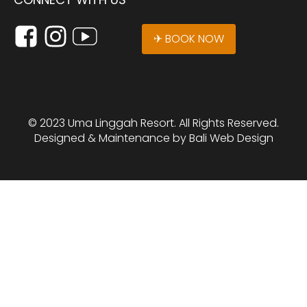
✈ BOOK NOW
© 2023 Uma Linggah Resort. All Rights Reserved.
Designed & Maintenance by
Bali Web Design