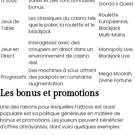
à Sous
variés et des fonctionnalités
Gonzo's Quest
bonus.
Roulette
Les classiques du casino tels
Jeux de
Européenne,
que le poker, la roulette et le
Table
Blackjack
blackjack.
Multi-Mains
Interagissez avec des
Jeux en
croupiers en direct dans un
Monopoly Live,
Direct
environnement de casino
Blackjack Live
réel.
Des machines à sous offrant
Mega Moolah,
Progressifs
des jackpots en constante
Divine Fortune
augmentation.
Les bonus et promotions
Une des raisons pour lesquelles Fatboss est aussi
populaire est sa politique généreuse en matière de
bonus et promotions. Les joueurs peuvent bénéficier
d'offres attrayantes, dont voici quelques exemples :