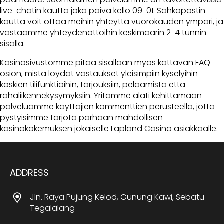
live-chatin kautta joka päivä kello 09-01. Sähköpostin
kautta voit ottaa meihin yhteyttä vuorokauden ympäri, ja
vastaamme yhteydenottoihin keskimäärin 2-4 tunnin
sisällä.
Kasinosivustomme pitää sisällään myös kattavan FAQ-
osion, mistä löydät vastaukset yleisimpiin kyselyihin
koskien tilifunktioihin, tarjouksiin, pelaamista että
rahaliikennekysymyksiin. Yritämme alati kehittämään
palveluamme käyttäjien kommenttien perusteella, jotta
pystyisimme tarjota parhaan mahdollisen
kasinokokemuksen jokaiselle Lapland Casino asiakkaalle.
ADDRESS
Jln. Raya Pujung Kelod, Gunung Kawi, Sebatu
Tegalalang