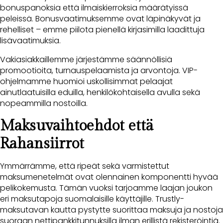
bonuspanoksia että ilmaiskierroksia määrätyissä
peleissä. Bonusvaatimuksemme ovat läpinäkyvät ja
rehelliset – emme piilota pienellä kirjasimilla laadittuja
lisävaatimuksia.
Vakiasiakkaillemme järjestämme säännöllisiä
promootioita, turnauspelaamista ja arvontoja. VIP-
ohjelmamme huomioi uskollisimmat pelaajat
ainutlaatuisilla eduilla, henkilökohtaisella avulla sekä
nopeammilla nostoilla.
Maksuvaihtoehdot että
Rahansiirrot
Ymmärrämme, että ripeät sekä varmistettut
maksumenetelmät ovat olennainen komponentti hyvää
pelikokemusta. Tämän vuoksi tarjoamme laajan joukon
eri maksutapoja suomalaisille käyttäjille. Trustly-
maksutavan kautta pystytte suorittaa maksuja ja nostoja
suoraan nettipankkitunnuksilla ilman erillistä rekisteröintiä.