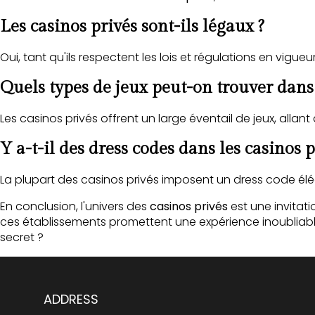
Les casinos privés sont-ils légaux ?
Oui, tant qu'ils respectent les lois et régulations en vigue
Quels types de jeux peut-on trouver dans
Les casinos privés offrent un large éventail de jeux, allan
Y a-t-il des dress codes dans les casinos p
La plupart des casinos privés imposent un dress code él
En conclusion, l'univers des
casinos privés
est une invitat
ces établissements promettent une expérience inoubliable
secret ?
ADDRESS