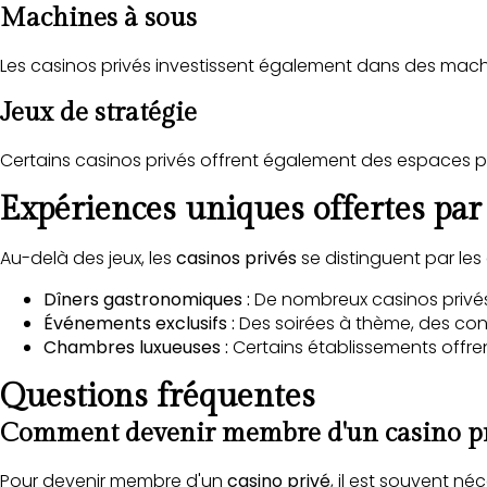
Machines à sous
Les casinos privés investissent également dans des mach
Jeux de stratégie
Certains casinos privés offrent également des espaces 
Expériences uniques offertes par 
Au-delà des jeux, les
casinos privés
se distinguent par les
Dîners gastronomiques :
De nombreux casinos privés 
Événements exclusifs :
Des soirées à thème, des con
Chambres luxueuses :
Certains établissements offre
Questions fréquentes
Comment devenir membre d'un casino pr
Pour devenir membre d'un
casino privé
, il est souvent n