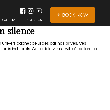
✈ BOOK NOW
GALLERY
CONTACT US
n silence
n univers caché : celui des
casinos privés
. Ces
ards indiscrets. Cet article vous invite à explorer cet