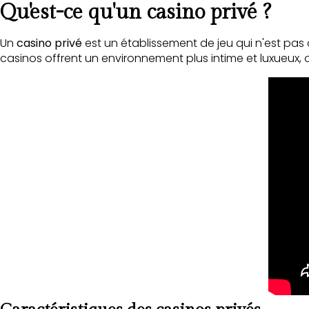
Qu'est-ce qu'un casino privé ?
Un
casino privé
est un établissement de jeu qui n'est pas 
casinos offrent un environnement plus intime et luxueux, où