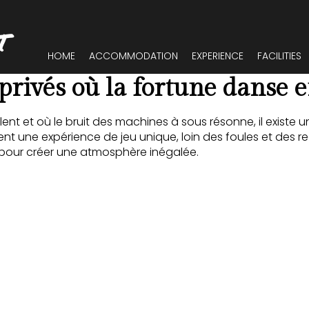
T
HOME
ACCOMMODATION
EXPERIENCE
FACILITIES
 privés où la fortune danse e
nt et où le bruit des machines à sous résonne, il existe u
ent une expérience de jeu unique, loin des foules et des reg
nt pour créer une atmosphère inégalée.