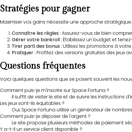
Stratégies pour gagner
Maximiser vos gains nécessite une approche stratégique. 
Connaître les règles :
Assurez-vous de bien comprend
Gérer votre bankroll :
Établissez un budget et tenez
Tirer parti des bonus :
Utilisez les promotions à votr
Pratiquer :
Profitez des versions gratuites des jeux av
Questions fréquentes
Voici quelques questions que se posent souvent les nouv
Comment puis-je m'inscrire sur Space Fortuna ?
Il suffit de visiter le site et de suivre les instructions d'
Les jeux sont-ils équitables ?
Oui, Space Fortuna utilise un générateur de nombres 
Comment puis-je déposer de l'argent ?
Le site propose plusieurs méthodes de paiement sécuri
Y a-t-il un service client disponible ?