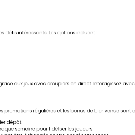
s défis intéressants. Les options incluent :
râce aux jeux avec croupiers en direct. Interagissez avec 
 promotions régulières et les bonus de bienvenue sont c
ier dépôt.
aque semaine pour fidéliser les joueurs.