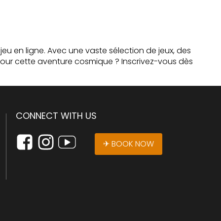
eu en ligne. Avec une vaste sélection de jeux, des
 pour cette aventure cosmique ? Inscrivez-vous dès
CONNECT WITH US
✈ BOOK NOW