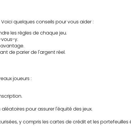
Voici quelques conseils pour vous aider :
re les règles de chaque jeu.
-vous-y.
e avantage.
ant de parier de l'argent réel.
eaux joueurs :
inscription.
aléatoires pour assurer l'équité des jeux.
sées, y compris les cartes de crédit et les portefeuilles 