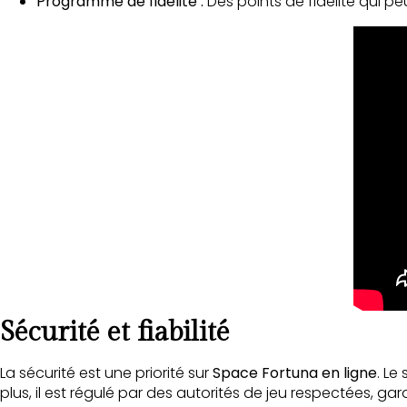
Programme de fidélité :
Des points de fidélité qui 
Sécurité et fiabilité
La sécurité est une priorité sur
Space Fortuna en ligne
. Le
plus, il est régulé par des autorités de jeu respectées, ga