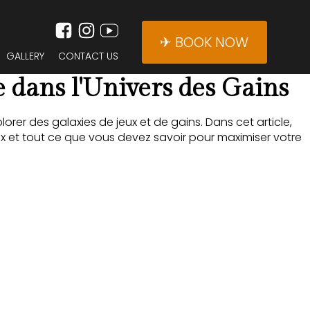
✈ BOOK NOW
GALLERY
CONTACT US
e dans l'Univers des Gains
orer des galaxies de jeux et de gains. Dans cet article,
x et tout ce que vous devez savoir pour maximiser votre