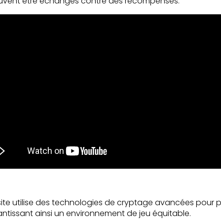
peuvent être échangés contre des récompenses.
 site utilise des technologies de cryptage avancées pour 
rantissant ainsi un environnement de jeu équitable.