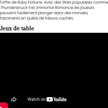
l'offre de Ruby Fortune. Avec des titres populaires comme
Thunderstruck II
et
Immortal Romance
, les joueurs
peuvent facilement plonger dans des mondes
fascinants en quête de trésors cachés.
Jeux de table