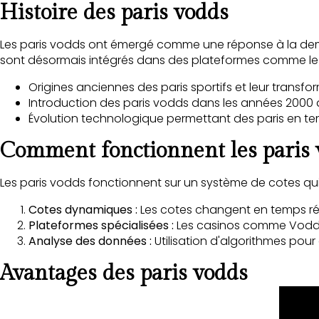
Histoire des paris vodds
Les paris vodds ont émergé comme une réponse à la dema
sont désormais intégrés dans des plateformes comme le V
Origines anciennes des paris sportifs et leur transfor
Introduction des paris vodds dans les années 2000 
Évolution technologique permettant des paris en te
Comment fonctionnent les paris 
Les paris vodds fonctionnent sur un système de cotes qui 
Cotes dynamiques :
Les cotes changent en temps ré
Plateformes spécialisées :
Les casinos comme Vodds o
Analyse des données :
Utilisation d'algorithmes pour
Avantages des paris vodds