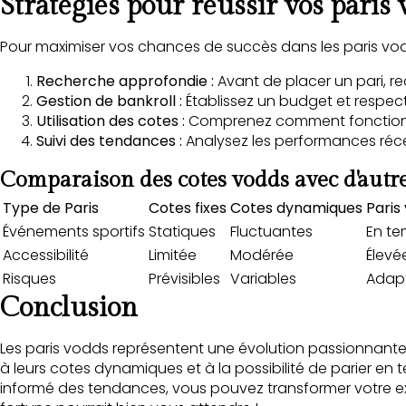
Stratégies pour réussir vos paris
Pour maximiser vos chances de succès dans les paris vodds,
Recherche approfondie :
Avant de placer un pari, re
Gestion de bankroll :
Établissez un budget et respecte
Utilisation des cotes :
Comprenez comment fonctionnen
Suivi des tendances :
Analysez les performances réce
Comparaison des cotes vodds avec d'autre
Type de Paris
Cotes fixes
Cotes dynamiques
Paris
Événements sportifs
Statiques
Fluctuantes
En te
Accessibilité
Limitée
Modérée
Élevé
Risques
Prévisibles
Variables
Adapt
Conclusion
Les paris vodds représentent une évolution passionnante
à leurs cotes dynamiques et à la possibilité de parier en 
informé des tendances, vous pouvez transformer votre exp