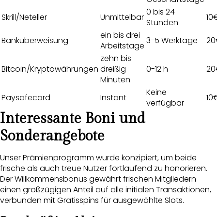
0 bis 24
Skrill/Neteller
Unmittelbar
10
Stunden
ein bis drei
Banküberweisung
3-5 Werktage
20
Arbeitstage
zehn bis
Bitcoin/Kryptowährungen
dreißig
0-12 h
20
Minuten
Keine
Paysafecard
Instant
10
verfügbar
Interessante Boni und
Sonderangebote
Unser Prämienprogramm wurde konzipiert, um beide
frische als auch treue Nutzer fortlaufend zu honorieren.
Der Willkommensbonus gewährt frischen Mitgliedern
einen großzügigen Anteil auf alle initialen Transaktionen,
verbunden mit Gratisspins für ausgewählte Slots.