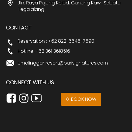
Jln. Raya Pujung Kelod, Gunung Kawi, Sebatu
Tegalalang
CONTACT
Reservation : +62 822-6646-7690
Hotline :+62 361 3618516
umalinggahresort@purisignatures.com
CONNECT WITH US
✈ BOOK NOW