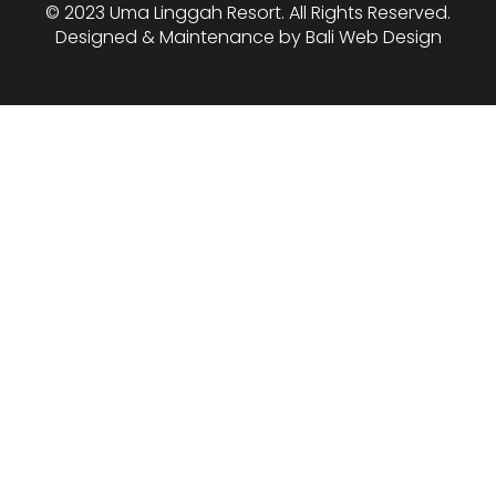
© 2023 Uma Linggah Resort. All Rights Reserved.
Designed & Maintenance by
Bali Web Design