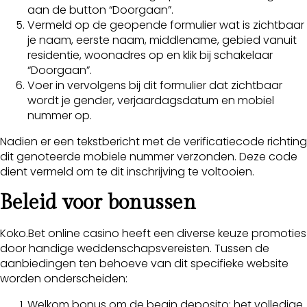
aan de button “Doorgaan”.
Vermeld op de geopende formulier wat is zichtbaar
je naam, eerste naam, middlename, gebied vanuit
residentie, woonadres op en klik bij schakelaar
“Doorgaan”.
Voer in vervolgens bij dit formulier dat zichtbaar
wordt je gender, verjaardagsdatum en mobiel
nummer op.
Nadien er een tekstbericht met de verificatiecode richting
dit genoteerde mobiele nummer verzonden. Deze code
dient vermeld om te dit inschrijving te voltooien.
Beleid voor bonussen
Koko.Bet online casino heeft een diverse keuze promoties
door handige weddenschapsvereisten. Tussen de
aanbiedingen ten behoeve van dit specifieke website
worden onderscheiden:
Welkom bonus om de begin deposito: het volledige