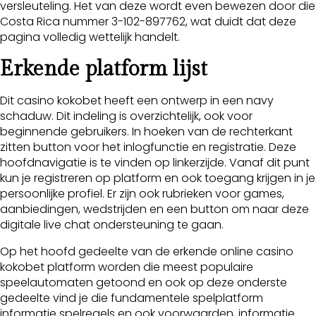
versleuteling. Het van deze wordt even bewezen door die
Costa Rica nummer 3-102-897762, wat duidt dat deze
pagina volledig wettelijk handelt.
Erkende platform lijst
Dit casino kokobet heeft een ontwerp in een navy
schaduw. Dit indeling is overzichtelijk, ook voor
beginnende gebruikers. In hoeken van de rechterkant
zitten button voor het inlogfunctie en registratie. Deze
hoofdnavigatie is te vinden op linkerzijde. Vanaf dit punt
kun je registreren op platform en ook toegang krijgen in je
persoonlijke profiel. Er zijn ook rubrieken voor games,
aanbiedingen, wedstrijden en een button om naar deze
digitale live chat ondersteuning te gaan.
Op het hoofd gedeelte van de erkende online casino
kokobet platform worden die meest populaire
speelautomaten getoond en ook op deze onderste
gedeelte vind je die fundamentele spelplatform
informatie spelregels en ook voorwaarden, informatie