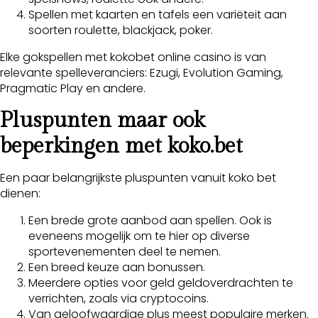
Spellen met kaarten en tafels een variëteit aan
soorten roulette, blackjack, poker.
Elke gokspellen met kokobet online casino is van
relevante spelleveranciers: Ezugi, Evolution Gaming,
Pragmatic Play en andere.
Pluspunten maar ook
beperkingen met koko.bet
Een paar belangrijkste pluspunten vanuit koko bet
dienen:
Een brede grote aanbod aan spellen. Ook is
eveneens mogelijk om te hier op diverse
sportevenementen deel te nemen.
Een breed keuze aan bonussen.
Meerdere opties voor geld geldoverdrachten te
verrichten, zoals via cryptocoins.
Van geloofwaardige plus meest populaire merken.