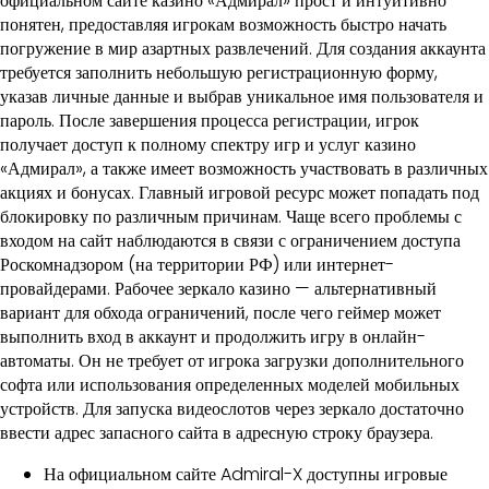
официальном сайте казино «Адмирал» прост и интуитивно
понятен, предоставляя игрокам возможность быстро начать
погружение в мир азартных развлечений. Для создания аккаунта
требуется заполнить небольшую регистрационную форму,
указав личные данные и выбрав уникальное имя пользователя и
пароль. После завершения процесса регистрации, игрок
получает доступ к полному спектру игр и услуг казино
«Адмирал», а также имеет возможность участвовать в различных
акциях и бонусах. Главный игровой ресурс может попадать под
блокировку по различным причинам. Чаще всего проблемы с
входом на сайт наблюдаются в связи с ограничением доступа
Роскомнадзором (на территории РФ) или интернет-
провайдерами. Рабочее зеркало казино — альтернативный
вариант для обхода ограничений, после чего геймер может
выполнить вход в аккаунт и продолжить игру в онлайн-
автоматы. Он не требует от игрока загрузки дополнительного
софта или использования определенных моделей мобильных
устройств. Для запуска видеослотов через зеркало достаточно
ввести адрес запасного сайта в адресную строку браузера.
На официальном сайте Admiral-X доступны игровые