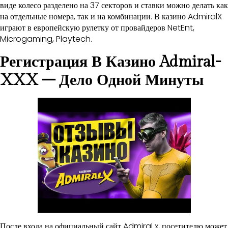
виде колесо разделено на 37 секторов и ставки можно делать как
на отдельные номера, так и на комбинации. В казино AdmiralX
играют в европейскую рулетку от провайдеров NetEnt,
Microgaming, Playtech.
Регистрация В Казино Admiral-
XXX – Дело Одной Минуты
После входа на официальный сайт Admiral x, посетителю может