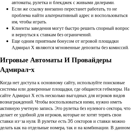
автоматы, рулетка и блекджек с живыми дилерами.
Если же ссылку внезапно перестанет работать, то не
проблема найти альтернативный адрес и воспользоваться
им, чтобы играть.
Клиенты заведения могут быстро решить спорный вопрос
и вернуться к ставкам без ограничений.
Еще одним приятным бонусом от игровой площадки
Адмирал Х являются мгновенные депозиты без комиссий.
Игровые Автоматы И Провайдеры
Адмирал-х
Когда нет доступа к основному сайту, используйте поисковые
системы или доверенные площадки, где общаются гебмлеры. На
сайте Адмирал Х есть несколько выгодных для игроков видов
вознаграждений. Чтобы воспользоваться ними, нужно иметь
активную учетную запись. Это рулетка без нулевого сектора, что
делает ее удобной для игроков, которые не хотят терять свои
ставки из-за нуля. В рулетке есть 36 секторов и ставки можно
делать как на отдельные номера, так и на комбинации. В данном