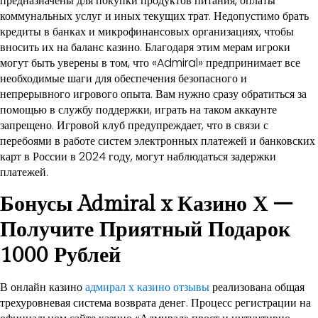
предназначены для покупки продуктов питания, оплаты
коммунальных услуг и иных текущих трат. Недопустимо брать
кредиты в банках и микрофинансовых организациях, чтобы
вносить их на баланс казино. Благодаря этим мерам игроки
могут быть уверены в том, что «Admiral» предпринимает все
необходимые шаги для обеспечения безопасного и
непрерывного игрового опыта. Вам нужно сразу обратиться за
помощью в службу поддержки, играть на таком аккаунте
запрещено. Игровой клуб предупреждает, что в связи с
перебоями в работе систем электронных платежей и банковских
карт в России в 2024 году, могут наблюдаться задержки
платежей.
Бонусы Admiral x Казино Х –
Получите Приятный Подарок
1000 Рублей
В онлайн казино
адмирал х казино отзывы
реализована общая
трехуровневая система возврата денег. Процесс регистрации на