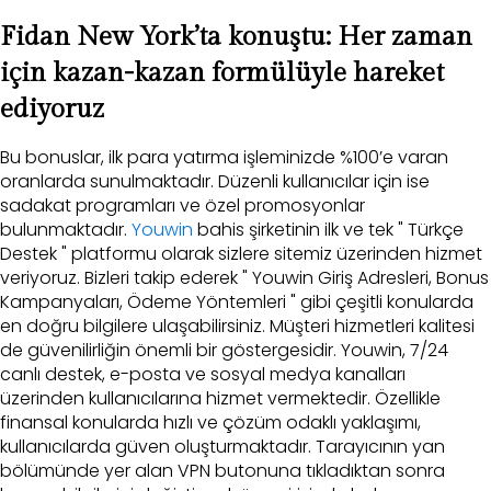
Fidan New York’ta konuştu: Her zaman
için kazan-kazan formülüyle hareket
ediyoruz
Bu bonuslar, ilk para yatırma işleminizde %100’e varan
oranlarda sunulmaktadır. Düzenli kullanıcılar için ise
sadakat programları ve özel promosyonlar
bulunmaktadır.
Youwin
bahis şirketinin ilk ve tek " Türkçe
Destek " platformu olarak sizlere sitemiz üzerinden hizmet
veriyoruz. Bizleri takip ederek " Youwin Giriş Adresleri, Bonus
Kampanyaları, Ödeme Yöntemleri " gibi çeşitli konularda
en doğru bilgilere ulaşabilirsiniz. Müşteri hizmetleri kalitesi
de güvenilirliğin önemli bir göstergesidir. Youwin, 7/24
canlı destek, e-posta ve sosyal medya kanalları
üzerinden kullanıcılarına hizmet vermektedir. Özellikle
finansal konularda hızlı ve çözüm odaklı yaklaşımı,
kullanıcılarda güven oluşturmaktadır. Tarayıcının yan
bölümünde yer alan VPN butonuna tıkladıktan sonra