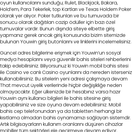
oyun kullanıcılarını sunduğu; Rulet, Blackjack, Bakara,
Hold’em, Para Tekerlek, top Kartları ve Texas Holdem Poker
olarak yer alıyor. Poker tutkunları ve bu turnuvada bir
sonucu olarak dağıtılan cazip ödüller için bazı özel
turnuvalar vardır. Bunun dışında siteye elbette giriş
yapmanız gerek ancak giriş konusunda bizim sitemizde
bulunan Youwin giriş butonlarını ve linklerini incelemelisiniz.
Güncel adres bilgilerine erişmek için Youwin’un sosyal
medya hesaplarını veya güvenilir bahis siteleri rehberlerini
takip edebilirsiniz. Biliyorsunuz ki Youwin mobil bahis sitesi
ile Casino ve canlı Casino oyunlarını da nereden isterseniz
kullanabilirsiniz. Bu sitelerin yeni adresi çalışmaya devam
That mevcut üyelik verilerinde hiçbir değişikliğe neden
olmayacaktır. Eğer ülkenizde bir hesabınız varsa hazır
Youwin aynı kullanıcı bilgileri ile bahis sitesine giriş
yapabilirsiniz ve size oyuna devam edebilirsiniz. Mobil
bahis cep telefonundan ya da tabletten herhangi bir
kısıtlama olmadan bahis oynamamızı sağlayan sistemdir.
Artık bilgisayarların kullanım oranlarını düşüren cihazlar
mobiller tüm sektörleri ele geçirmeye devam ediyor.