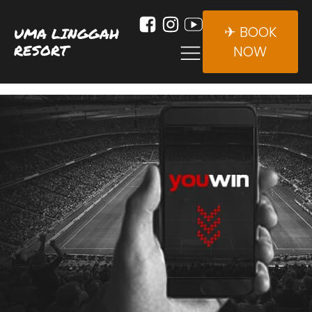
✈ BOOK
UMA LINGGAH
RESORT
NOW