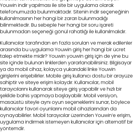
Youwin indir yapılması ile site bir uygulama olarak
telefonumuzda bulunmaktadır. Sitenin indir seçeneğinin
kullanılmasının her hangi bir zararı bulunmadığı
bilinmektedir. Bu sebeple her hangi bir soru işareti
bulunmadan seçeneği gönül rahatlığı ile kullanılmalıdır.
Kullanıcılar tarafından en fazla sorulan ve merak edilenler
arasında bu uygulama Youwin giriş her hangi bir ücret
talep etmekte midir? Youwin youwin giriş için de yine bu
site içinde bulunan linklerden yararlanabilirsiniz. Bilgisayar
ya da mobil cihaz, kolayca yukarıdaki linke Youwin
girişlerini erişebilirler. Mobile giriş kullanıcı dostu bir arayüze
sahiptir ve siteye erişim kolaydır. Kullanıcılar, mobil
tarayıcılarını kullanarak siteye giriş yapabilir ve hızlı bir
şekilde bahis yapmaya başlayabilir. Mobil versiyon,
masaüstü siteyle aynı oyun seçeneklerini sunar, böylece
kullanıcılar favori oyunlarını mobil cihazlarından da
oynayabilirler. Mobil tarayıcılar üzerinden Youwin’e erişim,
uygulama indirmek istemeyen kullanıcılar için alternatif bir
yöntemdir.