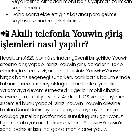
veya kasma olmadan mobil bahis yapmanıza imkan
sağlanmaktadır.
Daha sonra elde ettiğiniz kazancı para çekme
sayfası üzerinden çekebilirsiniz.
📲 Akıllı telefonla Youwin giriş
işlemleri nasıl yapılır?
Hepsibahis1829.com üzerinden güvenli bir şekilde Youwin
sitesine giriş yapabilirsiniz. Youwin giriş adreslerini takip
etmek için sitemizi ziyaret edebilirsiniz. Youwin-Youwin
birçok bahis seçeneği sunarken, canlı bahis bölümlerinde
kullanıcılarına sunmuş olduğu ortamlar ile ayrıcalıklar
yaratmaya devam etmektedir. Eğer bir mobil cihazla
sitesine gitmek istiyorsanız; Android, iOS ve diğer işletim
sistemleri bunu yapabilirsiniz. Youwin-Youwin ailesine
katılan Sanal Bahis oyunu bu oyunu oynayanlar için
oldukça güzel bir platformda sunulduğunu görüyoruz.
Eğer sanal oyunlara tutkunuz var ise Youwin-Youwin’in
sanal bahisler kısmına göz atmanızı öneriyoruz.