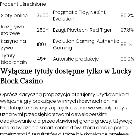
Procent uśrednione
Pragmatic Play, NetEnt,
Sloty online
3500+
96.2%
Evolution
Rozgrywki
250+
Ezugi, Playtech, Red Tiger
97.8%
stołowe
Kasyna na
Evolution Gaming, Authentic
180+
98.1%
zywo
Gaming
Tytuły
45+
Autorskie produkcje
99.0%
blockchain
Wyłączne tytuły dostępne tylko w Lucky
Block Casino
Oprócz klasyczną propozycją oferujemy użytkownikom
wyłączne gry brakujące w innych kasynach online.
Produkcje te zostały zaprojektowane we współpracy z
uznanymi przedsiębiorstwami deweloperskimi
dedykowanie dla przedstawionej grona graczy. Używają
one rozwiązanie smart kontraktów, która oferuje pełną
przejrzystość rezultatów a także błyskawiczne przelewy