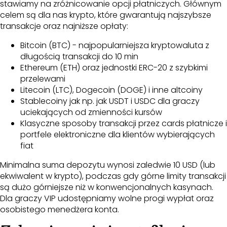
stawiamy na zróżnicowanie opcji płatniczych. Głównym
celem są dla nas krypto, które gwarantują najszybsze
transakcje oraz najniższe opłaty:
Bitcoin (BTC) - najpopularniejsza kryptowaluta z
długością transakcji do 10 min
Ethereum (ETH) oraz jednostki ERC-20 z szybkimi
przelewami
Litecoin (LTC), Dogecoin (DOGE) i inne altcoiny
Stablecoiny jak np. jak USDT i USDC dla graczy
uciekających od zmienności kursów
Klasyczne sposoby transakcji przez cards płatnicze i
portfele elektroniczne dla klientów wybierających
fiat
Minimalna suma depozytu wynosi zaledwie 10 USD (lub
ekwiwalent w krypto), podczas gdy górne limity transakcji
są dużo górniejsze niż w konwencjonalnych kasynach.
Dla graczy VIP udostępniamy wolne progi wypłat oraz
osobistego menedżera konta.