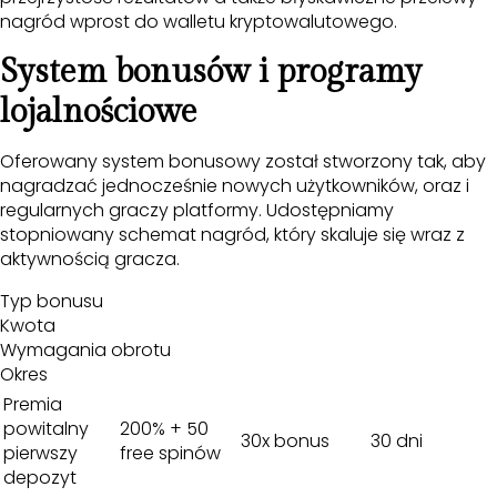
nagród wprost do walletu kryptowalutowego.
System bonusów i programy
lojalnościowe
Oferowany system bonusowy został stworzony tak, aby
nagradzać jednocześnie nowych użytkowników, oraz i
regularnych graczy platformy. Udostępniamy
stopniowany schemat nagród, który skaluje się wraz z
aktywnością gracza.
Typ bonusu
Kwota
Wymagania obrotu
Okres
Premia
powitalny
200% + 50
30x bonus
30 dni
pierwszy
free spinów
depozyt