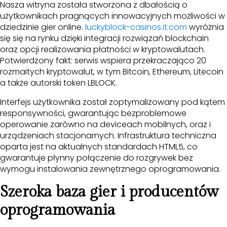
Nasza witryna została stworzona z dbałością o
użytkownikach pragnących innowacyjnych możliwości w
dziedzinie gier online.
luckyblock-casinos.it.com
wyróżnia
się się na rynku dzięki integracji rozwiązań blockchain
oraz opcji realizowania płatności w kryptowalutach.
Potwierdzony fakt: serwis wspiera przekraczająco 20
rozmaitych kryptowalut, w tym Bitcoin, Ethereum, Litecoin
a także autorski token LBLOCK.
Interfejs użytkownika został zoptymalizowany pod kątem
responsywności, gwarantując bezproblemowe
operowanie zarówno na deviceach mobilnych, oraz i
urządzeniach stacjonarnych. Infrastruktura techniczna
oparta jest na aktualnych standardach HTML5, co
gwarantuje płynny połączenie do rozgrywek bez
wymogu instalowania zewnętrznego oprogramowania.
Szeroka baza gier i producentów
oprogramowania