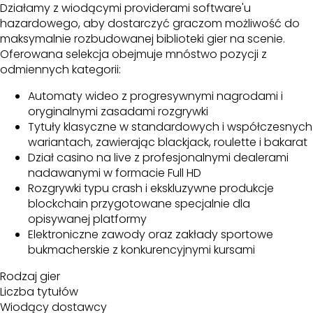
Działamy z wiodącymi providerami software'u
hazardowego, aby dostarczyć graczom możliwość do
maksymalnie rozbudowanej biblioteki gier na scenie.
Oferowana selekcja obejmuje mnóstwo pozycji z
odmiennych kategorii:
Automaty wideo z progresywnymi nagrodami i
oryginalnymi zasadami rozgrywki
Tytuły klasyczne w standardowych i współczesnych
wariantach, zawierając blackjack, roulette i bakarat
Dział casino na live z profesjonalnymi dealerami
nadawanymi w formacie Full HD
Rozgrywki typu crash i ekskluzywne produkcje
blockchain przygotowane specjalnie dla
opisywanej platformy
Elektroniczne zawody oraz zakłady sportowe
bukmacherskie z konkurencyjnymi kursami
Rodzaj gier
Liczba tytułów
Wiodący dostawcy