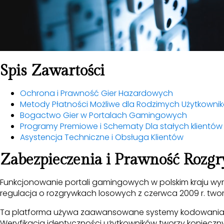
Spis Zawartości
Ochrona i Prawność Gier Hazardowych
Metody Płatności Możliwe dla Rodzimych Użytkowni
Bogactwo Gier w Portalach Gamingowych
Programy Premiowe i Schematy Dla stałych klientów
Asystencja Techniczne i Obsługa Klientów
Zabezpieczenia i Prawność Roz
Funkcjonowanie portali gamingowych w polskim kraju wy
regulacja o rozgrywkach losowych z czerwca 2009 r. two
Ta platforma używa zaawansowane systemy kodowania SS
Weryfikacja identyczności użytkowników tworzy koniecz