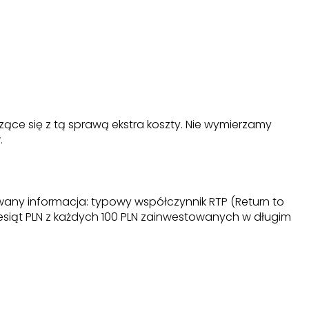
ące się z tą sprawą ekstra koszty. Nie wymierzamy
.
wany informacja: typowy współczynnik RTP (Return to
iesiąt PLN z każdych 100 PLN zainwestowanych w długim