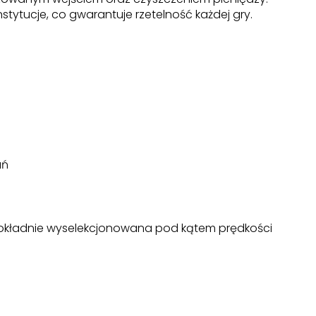
tytucje, co gwarantuje rzetelność każdej gry.
ań
 dokładnie wyselekcjonowana pod kątem prędkości