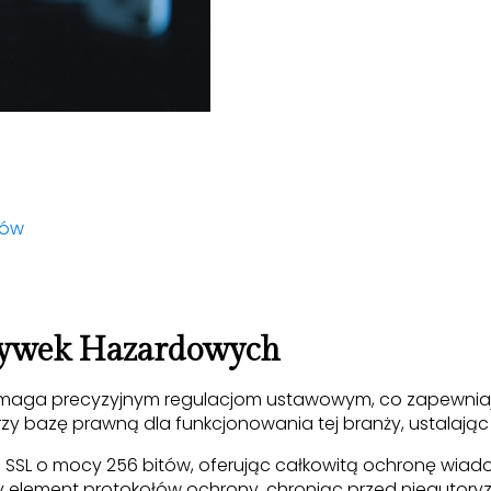
ków
grywek Hazardowych
maga precyzyjnym regulacjom ustawowym, co zapewniają 
rzy bazę prawną dla funkcjonowania tej branży, ustalają
L o mocy 256 bitów, oferując całkowitą ochronę wiado
ny element protokołów ochrony, chroniąc przed nieautor