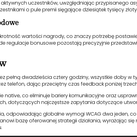
ie aktywnych uczestników, uwzględniając przypisanego as
stnikami o pule premii sięgające dziesiątek tysięcy złot
rodowe
otność wartości nagrody, co znaczy potrzebę postawienia
żde regulacje bonusowe pozostają precyzyjnie przedstaw
ów
zez pełną dwadzieścia cztery godziny, wszystkie doby w 
ez telefon, dając przeciętny czas feedback poniżej trzec
ative, co eliminuje bariery komunikacyjne oraz usprawni
ch, dotyczących najczęstsze zapytania dotyczące utworzen
ia, odpowiadając globalne wymogi WCAG dwa jeden, co u
nowi bazę oferowanej strategii działania, wyrażając si
.