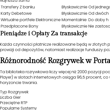
Najniższa Suma
Transfery Z banku
Błyskawicznie
Od jednego
Karty Debetowe
Błyskawicznie
Od dwóch d
Wirtualne portfele Elektroniczne
Momentalnie
Do doby h
Przedpłacone Bony
Błyskawicznie
Nie zastos
Pieniądze i Opłaty Za transakcje
Każda czynności płatnicze realizowane będą w złotych p
prowizji od depozytów, natomiast realizacje funduszy p
Różnorodność Rozgrywek w Porta
Ta biblioteka rozrywkowa liczy więcej niż 2000 pozycji
Player) w slotach internetowych osiąga 96,5 procent, co
horyzoncie trwania.
Typ Rozgrywek
Liczba Gier
Przeciętne RTP
Popularne Systemy