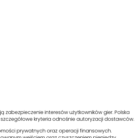
zabezpieczenie interesów użytkowników gier. Polska
c szczegółowe kryteria odnośnie autoryzacji dostawców.
mości prywatnych oraz operacji finansowych.
yzowanym wejściem oraz czyszczeniem pieniędzy.