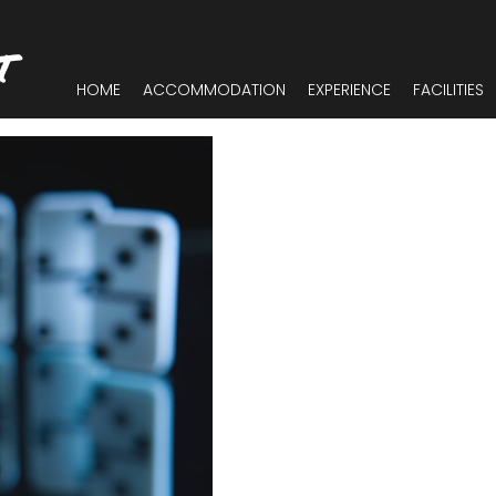
T
HOME
ACCOMMODATION
EXPERIENCE
FACILITIES