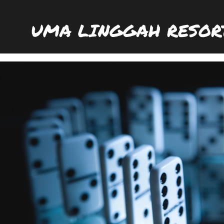
UMA LINGGAH RESOR