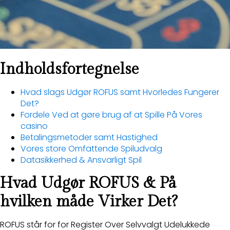
Indholdsfortegnelse
Hvad slags Udgør ROFUS samt Hvorledes Fungerer
Det?
Fordele Ved at gøre brug af at Spille På Vores
casino
Betalingsmetoder samt Hastighed
Vores store Omfattende Spiludvalg
Datasikkerhed & Ansvarligt Spil
Hvad Udgør ROFUS & På
hvilken måde Virker Det?
ROFUS står for for Register Over Selvvalgt Udelukkede