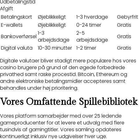
Udbetalingstid
Afgift
Betalingskort
Øjeblikkeligt
1-3 hverdage
Gebyrfrit
E-wallets
Øjeblikkeligt
0-24 timer
Gratis
1-3
2-5
Bankoverførsel
Gratis
arbejdsdage
arbejdsdage
Digital valuta
10-30 minutter
1-2 timer
Gratis
Digitale valutaer bliver stadigt mere populære hos vores
casino brugere på grund af den øgede forbedrede
privathed samt raske procestid. Bitcoin, Ethereum og
andre elektroniske betalingsmidler accepteres samt
behandles under høj prioritering.
Vores Omfattende Spillebibliotek
Vores platform samarbejder med over 25 ledende
gameproducenter for at levere et udvalg med flere
tusindvis af gamingtitler. Vores samling opdateres
kontinuerligt inklusiv nye udgivelser hver uge.