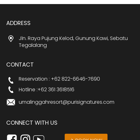
ADDRESS
Jln. Raya Pujung Kelod, Gunung Kawi, Sebatu
Tegalalang
CONTACT
Reservation : +62 822-6646-7690
Hotline :+62 361 3618516
umalinggahresort@purisignatures.com
CONNECT WITH US