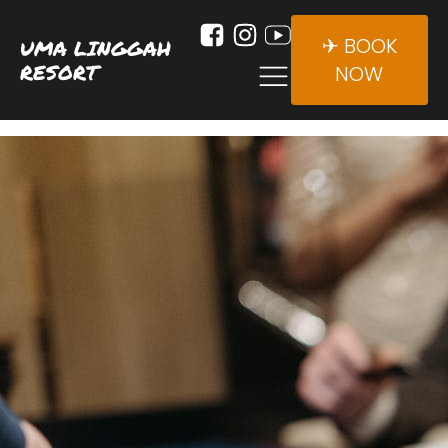
✈ BOOK
UMA LINGGAH
RESORT
NOW