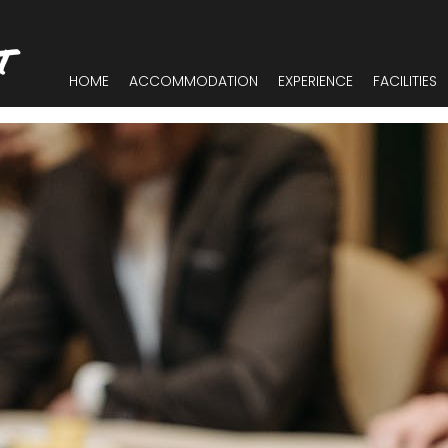
T
HOME
ACCOMMODATION
EXPERIENCE
FACILITIES