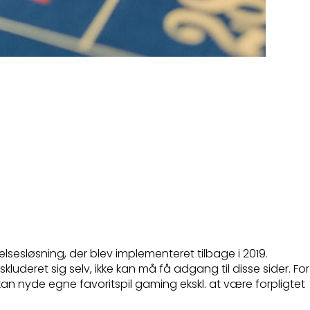
sløsning, der blev implementeret tilbage i 2019.
uderet sig selv, ikke kan må få adgang til disse sider. For
an nyde egne favoritspil gaming ekskl. at være forpligtet