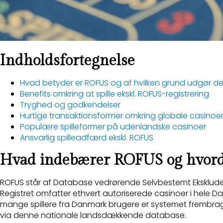
Indholdsfortegnelse
Hvad betyder er ROFUS og af hvilken grund udgør de
Benefits omkring at spille ekskl. ROFUS-registrering
Tryghed og godkendelser
Hurtige transaktionsformer omkring globale casinoe
Populære spilleformer på udenlandske casinoer
Ansvarlig spilleadfærd ekskl. ROFUS
Hvad indebærer ROFUS og hvord
ROFUS står af Database vedrørende Selvbestemt Ekskluder
Registret omfatter ethvert autoriserede casinoer i hele Da
mange spillere fra Danmark brugere er systemet frembragt
via denne nationale landsdækkende database.