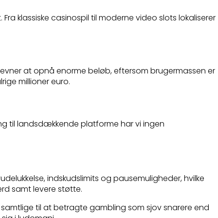
 klassiske casinospil til moderne video slots lokaliserer
s evner at opnå enorme beløb, eftersom brugermassen er
rige millioner euro.
g til landsdækkende platforme har vi ingen
elvudelukkelse, indskudslimits og pausemuligheder, hvilke
rd samt levere støtte.
samtlige til at betragte gambling som sjov snarere end