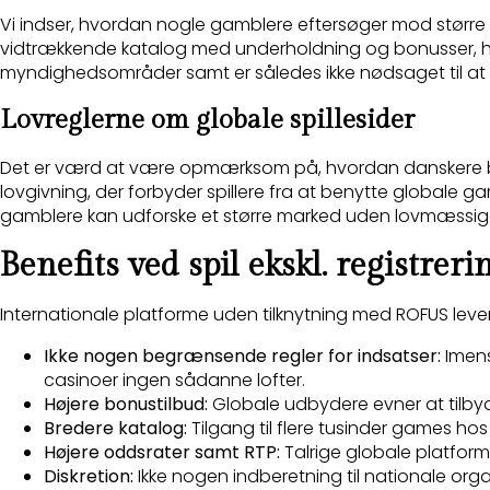
Vi indser, hvordan nogle gamblere eftersøger mod større
vidtrækkende katalog med underholdning og bonusser, h
myndighedsområder samt er således ikke nødsaget til at t
Lovreglerne om globale spillesider
Det er værd at være opmærksom på, hvordan danskere bru
lovgivning, der forbyder spillere fra at benytte globale gam
gamblere kan udforske et større marked uden lovmæssige
Benefits ved spil ekskl. registreri
Internationale platforme uden tilknytning med ROFUS leverer 
Ikke nogen begrænsende regler for indsatser:
Imens
casinoer ingen sådanne lofter.
Højere bonustilbud:
Globale udbydere evner at tilby
Bredere katalog:
Tilgang til flere tusinder games hos
Højere oddsrater samt RTP:
Talrige globale platform
Diskretion:
Ikke nogen indberetning til nationale orga