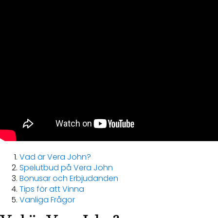
Vad är Vera John?
Spelutbud på Vera John
Bonusar och Erbjudanden
Tips för att Vinna
Vanliga Frågor