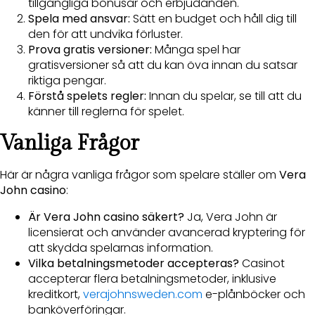
tillgängliga bonusar och erbjudanden.
Spela med ansvar:
Sätt en budget och håll dig till
den för att undvika förluster.
Prova gratis versioner:
Många spel har
gratisversioner så att du kan öva innan du satsar
riktiga pengar.
Förstå spelets regler:
Innan du spelar, se till att du
känner till reglerna för spelet.
Vanliga Frågor
Här är några vanliga frågor som spelare ställer om
Vera
John casino
:
Är Vera John casino säkert?
Ja, Vera John är
licensierat och använder avancerad kryptering för
att skydda spelarnas information.
Vilka betalningsmetoder accepteras?
Casinot
accepterar flera betalningsmetoder, inklusive
kreditkort,
verajohnsweden.com
e-plånböcker och
banköverföringar.