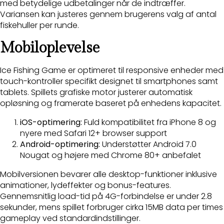
med betydelige udbetalinger når de indtræffer.
Variansen kan justeres gennem brugerens valg af antal
fiskehuller per runde.
Mobiloplevelse
Ice Fishing Game er optimeret til responsive enheder med
touch-kontroller specifikt designet til smartphones samt
tablets. Spillets grafiske motor justerer automatisk
opløsning og framerate baseret på enhedens kapacitet.
iOS-optimering:
Fuld kompatibilitet fra iPhone 8 og
nyere med Safari 12+ browser support
Android-optimering:
Understøtter Android 7.0
Nougat og højere med Chrome 80+ anbefalet
Mobilversionen bevarer alle desktop-funktioner inklusive
animationer, lydeffekter og bonus-features.
Gennemsnitlig load-tid på 4G-forbindelse er under 2.8
sekunder, mens spillet forbruger cirka 15MB data per times
gameplay ved standardindstillinger.