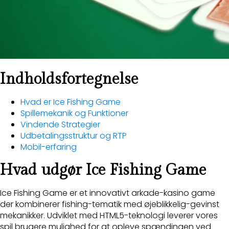
Indholdsfortegnelse
Hvad er Ice Fishing Game
Spillemekanik og Funktioner
Vindende Strategier
Udbetalingsstruktur og RTP
Mobil-erfaring
Hvad udgør Ice Fishing Game
Ice Fishing Game er et innovativt arkade-kasino game
der kombinerer fishing-tematik med øjeblikkelig-gevinst
mekanikker. Udviklet med HTML5-teknologi leverer vores
spil brugere mulighed for at opleve spændingen ved