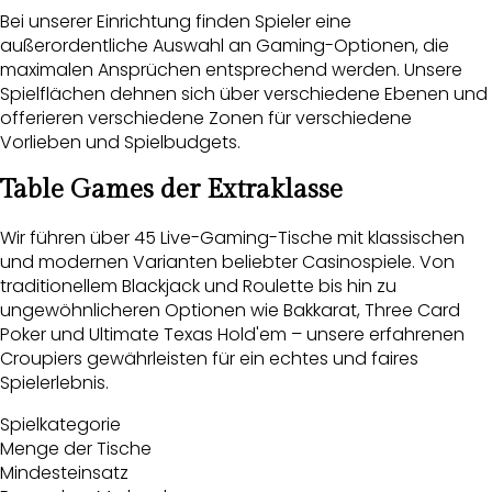
Bei unserer Einrichtung finden Spieler eine
außerordentliche Auswahl an Gaming-Optionen, die
maximalen Ansprüchen entsprechend werden. Unsere
Spielflächen dehnen sich über verschiedene Ebenen und
offerieren verschiedene Zonen für verschiedene
Vorlieben und Spielbudgets.
Table Games der Extraklasse
Wir führen über 45 Live-Gaming-Tische mit klassischen
und modernen Varianten beliebter Casinospiele. Von
traditionellem Blackjack und Roulette bis hin zu
ungewöhnlicheren Optionen wie Bakkarat, Three Card
Poker und Ultimate Texas Hold'em – unsere erfahrenen
Croupiers gewährleisten für ein echtes und faires
Spielerlebnis.
Spielkategorie
Menge der Tische
Mindesteinsatz