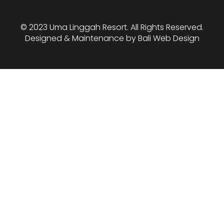
© 2023 Uma Linggah Resort. All Rights Reserved.
Designed & Maintenance by
Bali Web Design