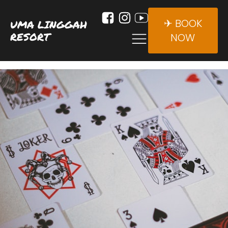
✈ BOOK
UMA LINGGAH
RESORT
NOW