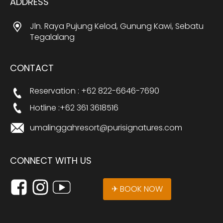
ADDRESS
Jln. Raya Pujung Kelod, Gunung Kawi, Sebatu
Tegalalang
CONTACT
Reservation : +62 822-6646-7690
Hotline :+62 361 3618516
umalinggahresort@purisignatures.com
CONNECT WITH US
✈ BOOK NOW