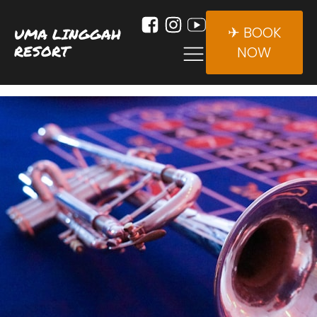
✈ BOOK
UMA LINGGAH
RESORT
NOW