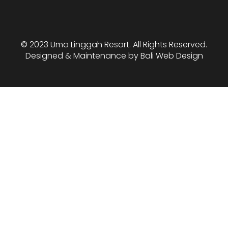
© 2023 Uma Linggah Resort. All Rights Reserved.
Designed & Maintenance by
Bali Web Design