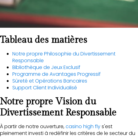
Tableau des matières
Notre propre Philosophie du Divertissement
Responsable
Bibliothèque de Jeux Exclusif
Programme de Avantages Progressif
Sûreté et Opérations Bancaires
Support Client Individualisé
Notre propre Vision du
Divertissement Responsable
À partir de notre ouverture,
casino high fly
s'est
pleinement investi à redéfinir les critères de le secteur du