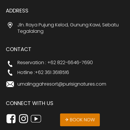
ADDRESS
Jln. Raya Pujung Kelod, Gunung Kawi, Sebatu
Tegalalang
CONTACT
Reservation : +62 822-6646-7690
Hotline :+62 361 3618516
umalinggahresort@purisignatures.com
CONNECT WITH US
✈ BOOK NOW