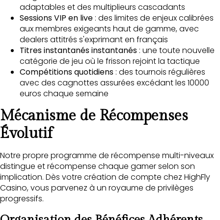
adaptables et des multiplieurs cascadants
Sessions VIP en live
: des limites de enjeux calibrées
aux membres exigeants haut de gamme, avec
dealers attitrés s'exprimant en français
Titres instantanés instantanés
: une toute nouvelle
catégorie de jeu où le frisson rejoint la tactique
Compétitions quotidiens
: des tournois régulières
avec des cagnottes assurées excédant les 10000
euros chaque semaine
Mécanisme de Récompenses
Évolutif
Notre propre programme de récompense multi-niveaux
distingue et récompense chaque gamer selon son
implication. Dès votre création de compte chez HighFly
Casino, vous parvenez à un royaume de privilèges
progressifs.