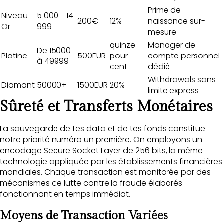
Prime de
Niveau
5 000 - 14
200€
12%
naissance sur-
Or
999
mesure
quinze
Manager de
De 15000
Platine
500EUR
pour
compte personnel
à 49999
cent
dédié
Withdrawals sans
Diamant
50000+
1500EUR
20%
limite express
Sûreté et Transferts Monétaires
La sauvegarde de tes data et de tes fonds constitue
notre priorité numéro un première. On employons un
encodage Secure Socket Layer de 256 bits, la même
technologie appliquée par les établissements financières
mondiales. Chaque transaction est monitorée par des
mécanismes de lutte contre la fraude élaborés
fonctionnant en temps immédiat.
Moyens de Transaction Variées