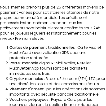
Nous-mêmes prenons plus de 25 différentes moyens de
paiement variées pour satisfaire les attentes de notre
propre communauté mondiale. Les crédits sont
processés instantanément, pendant que les
prélèvements sont habituellement confirmés sous 24h
pour les joueurs réguliers et instantanément pour les
niveaux Premium élevés.
Cartes de paiement traditionnelles
: Carte Visa et
MasterCard avec validation 3DS pour une
protection renforcée
Porte-monnaie digitaux
: Skrill Wallet, Neteller,
MuchBetter App fournissant des transferts
immédiates sans frais
Crypto-monnaies
: Bitcoin, Ethereum (ETH), LTC pour
une discrétion totale et des commissions réduits
Virement d'argent
: pour les opérations de sommes
importants avec sécurité bancaire traditionnelle
Vouchers prépayées
: Paysafe Card pour les
joueurs privilégiant le gestion financier rigoureux