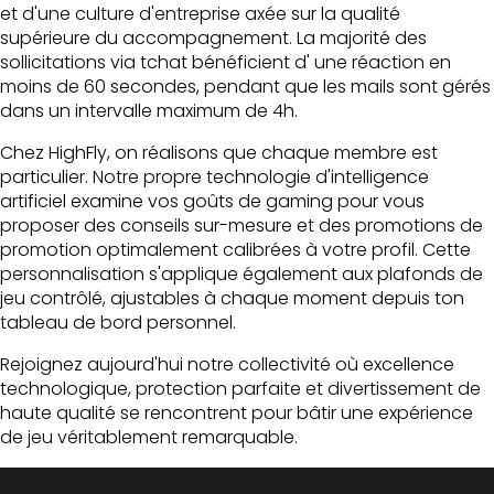
et d'une culture d'entreprise axée sur la qualité
supérieure du accompagnement. La majorité des
sollicitations via tchat bénéficient d' une réaction en
moins de 60 secondes, pendant que les mails sont gérés
dans un intervalle maximum de 4h.
Chez HighFly, on réalisons que chaque membre est
particulier. Notre propre technologie d'intelligence
artificiel examine vos goûts de gaming pour vous
proposer des conseils sur-mesure et des promotions de
promotion optimalement calibrées à votre profil. Cette
personnalisation s'applique également aux plafonds de
jeu contrôlé, ajustables à chaque moment depuis ton
tableau de bord personnel.
Rejoignez aujourd'hui notre collectivité où excellence
technologique, protection parfaite et divertissement de
haute qualité se rencontrent pour bâtir une expérience
de jeu véritablement remarquable.