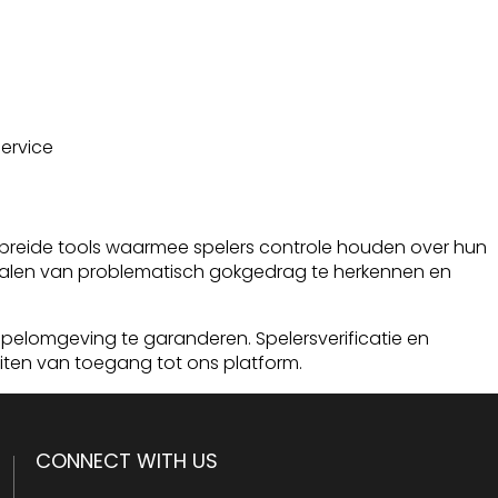
ervice
gebreide tools waarmee spelers controle houden over hun
signalen van problematisch gokgedrag te herkennen en
pelomgeving te garanderen. Spelersverificatie en
uiten van toegang tot ons platform.
CONNECT WITH US