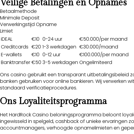
Veilige Betalingen en Opnames
Betaalmethode
Minimale Deposit
Verwerkingstijd Opname
Limiet
iDEAL
€10
0-24 uur
€50.000/per maand
Creditcards
€20
1-3 werkdagen
€30.000/maand
E-wallets
€10
0-12 uur
€100.000/per maand
Banktransfer
€50
3-5 werkdagen
Ongelimiteerd
Ons casino gebruikt een transparant uitbetalingsbeleid 
banken gebruiken voor online bankieren. Wij verwerken w
standaard verificatieprocedures.
Ons Loyaliteitsprogramma
Het HardRock Casino beloningsprogramma beloont loyale 
ingewisseld in spelgeld, cashback of unieke ervaringen z
accountmanagers, verhoogde opnamelimieten en geper