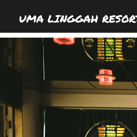
UMA LINGGAH RESOR