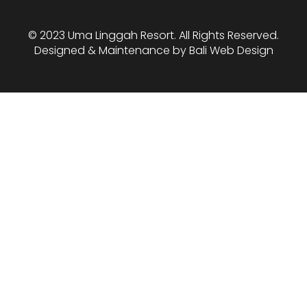
© 2023 Uma Linggah Resort. All Rights Reserved.
Designed & Maintenance by
Bali Web Design