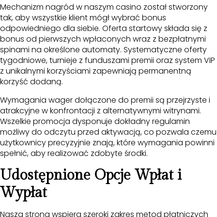
Mechanizm nagród w naszym casino został stworzony
tak, aby wszystkie klient mógł wybrać bonus
odpowiedniego dla siebie. Oferta startowy składa się z
bonus od pierwszych wpłaconych wraz z bezpłatnymi
spinami na określone automaty. Systematyczne oferty
tygodniowe, turnieje z funduszami premii oraz system VIP
z unikalnymi korzyściami zapewniają permanentną
korzyść dodaną.
Wymagania wager dołączone do premii są przejrzyste i
atrakcyjne w konfrontacji z alternatywnymi witrynami.
Wszelkie promocja dysponuje dokładny regulamin
możliwy do odczytu przed aktywacją, co pozwala czemu
użytkownicy precyzyjnie znają, które wymagania powinni
spełnić, aby realizować zdobyte środki.
Udostępnione Opcje Wpłat i
Wypłat
Nasza strona wspiera szeroki zakres metod płatniczych