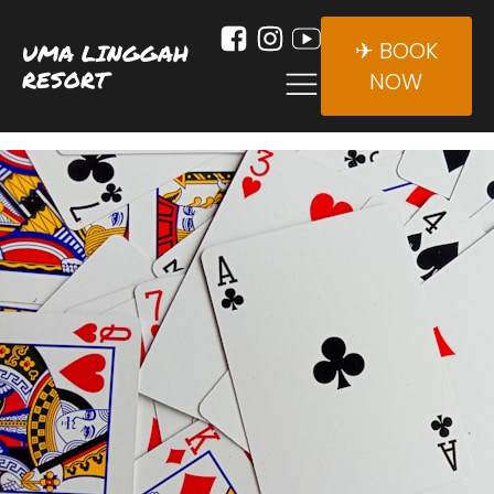
✈ BOOK
UMA LINGGAH
RESORT
NOW