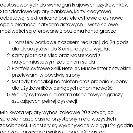
dostosowanych do wymagań krajowych użytkowników.
Standardowe wpłaty bankowe, karty kredytową i
debetową, elektroniczne portfele cyfrowe oraz nowe
opcje płatności natychmiastowych – wszelkie owe
możliwości są oferowane z poziomu konta gracza.
Transfery bankowe z czasem realizacji do 24 godz.
dla depozytów i do 3 dni pracy dla wypłat
Karty płatnicze Visa oraz Mastercard z
natychmiastowym zasileniem salda
Portfele cyfrowe Skrill, Neteller, MuchBetter z szybkimi
przelewami w obydwie strony
Metody transakcji na telefon oraz prepaid kupony
dla użytkowników ceniących anonimowość
Waluty cyfrowe dla ekstra ekspertowych graczy
szukających pełnej dyskrecji
Min. kwota wpłaty wynosi zaledwie 20 złotych, co
sprawia nasze casino przystępnym dla wszystkich
zasobności. Transfery są wykonywane w ciągu 24 godzin
od czasu przesłania wniosku, pod jeśli nastąpi