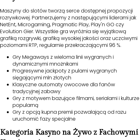
Maszyny do slotów tworzą serce dostępnej propozycji
rozrywkowej. Partnerzujemy z następującymi liderami jak
NetEnt, Microgaming, Pragmatic Play, Play'n GO czy
Evolution Gier. Wszystkie gra wyróżnia się wyjątkową
grafiką rozgrywki, grafiką wysokiej jakości oraz uczciwymi
poziomami RTP, regularnie przekraczającymi 96 %.
Gry Megaways z wieloma linii wygranych i
dynamicznymi mnożnikami
Progresywne jackpoty z pulami wygranych
sięgającymi mln złotych
Klasyczne automaty owocowe dla fanów
tradycyjnej zabawy
Gry z motywem bazujące filmami, serialami i kulturze
popularną
Gry z opcją kupna premii pozwalającą od razu
uruchomić fazy specjalne
Kategoria Kasyno na Żywo z Fachowymi