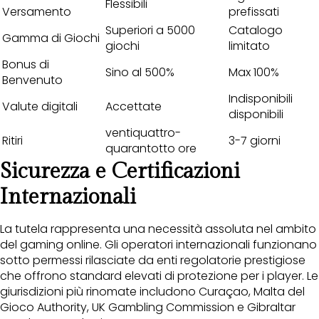
Flessibili
Versamento
prefissati
Superiori a 5000
Catalogo
Gamma di Giochi
giochi
limitato
Bonus di
Sino al 500%
Max 100%
Benvenuto
Indisponibili
Valute digitali
Accettate
disponibili
ventiquattro-
Ritiri
3-7 giorni
quarantotto ore
Sicurezza e Certificazioni
Internazionali
La tutela rappresenta una necessità assoluta nel ambito
del gaming online. Gli operatori internazionali funzionano
sotto permessi rilasciate da enti regolatorie prestigiose
che offrono standard elevati di protezione per i player. Le
giurisdizioni più rinomate includono Curaçao, Malta del
Gioco Authority, UK Gambling Commission e Gibraltar