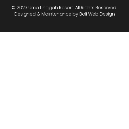
© 2023 Uma Linggah Resort. All Rights Reserved.
Designed & Maintenance by
Bali Web Design