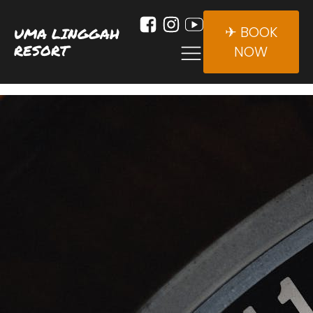
✈ BOOK
UMA LINGGAH
RESORT
NOW