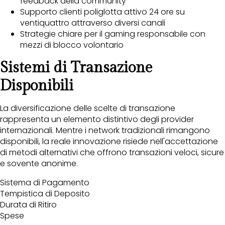
feedback della community
Supporto clienti poliglotta attivo 24 ore su
ventiquattro attraverso diversi canali
Strategie chiare per il gaming responsabile con
mezzi di blocco volontario
Sistemi di Transazione
Disponibili
La diversificazione delle scelte di transazione
rappresenta un elemento distintivo degli provider
internazionali. Mentre i network tradizionali rimangono
disponibili, la reale innovazione risiede nell'accettazione
di metodi alternativi che offrono transazioni veloci, sicure
e sovente anonime.
Sistema di Pagamento
Tempistica di Deposito
Durata di Ritiro
Spese