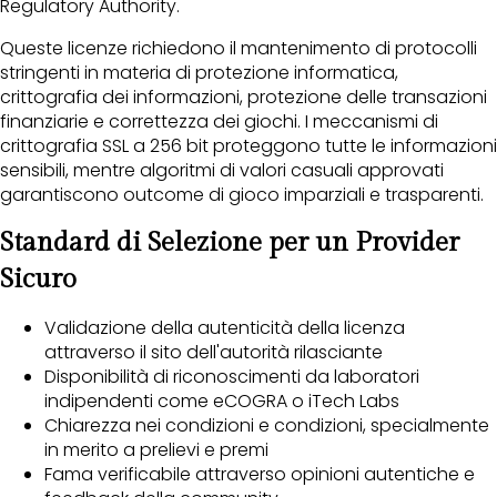
Regulatory Authority.
Queste licenze richiedono il mantenimento di protocolli
stringenti in materia di protezione informatica,
crittografia dei informazioni, protezione delle transazioni
finanziarie e correttezza dei giochi. I meccanismi di
crittografia SSL a 256 bit proteggono tutte le informazioni
sensibili, mentre algoritmi di valori casuali approvati
garantiscono outcome di gioco imparziali e trasparenti.
Standard di Selezione per un Provider
Sicuro
Validazione della autenticità della licenza
attraverso il sito dell'autorità rilasciante
Disponibilità di riconoscimenti da laboratori
indipendenti come eCOGRA o iTech Labs
Chiarezza nei condizioni e condizioni, specialmente
in merito a prelievi e premi
Fama verificabile attraverso opinioni autentiche e