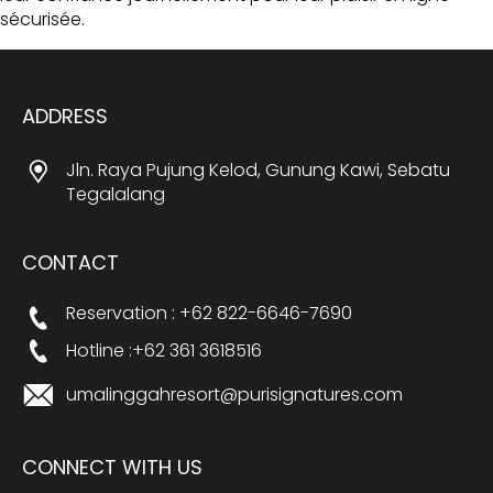
sécurisée.
ADDRESS
Jln. Raya Pujung Kelod, Gunung Kawi, Sebatu
Tegalalang
CONTACT
Reservation : +62 822-6646-7690
Hotline :+62 361 3618516
umalinggahresort@purisignatures.com
CONNECT WITH US