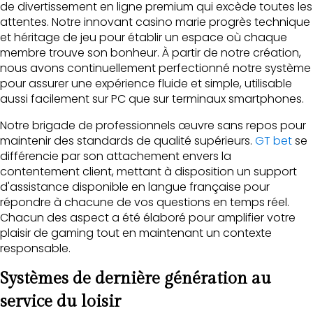
de divertissement en ligne premium qui excède toutes les
attentes. Notre innovant casino marie progrès technique
et héritage de jeu pour établir un espace où chaque
membre trouve son bonheur. À partir de notre création,
nous avons continuellement perfectionné notre système
pour assurer une expérience fluide et simple, utilisable
aussi facilement sur PC que sur terminaux smartphones.
Notre brigade de professionnels œuvre sans repos pour
maintenir des standards de qualité supérieurs.
GT bet
se
différencie par son attachement envers la
contentement client, mettant à disposition un support
d'assistance disponible en langue française pour
répondre à chacune de vos questions en temps réel.
Chacun des aspect a été élaboré pour amplifier votre
plaisir de gaming tout en maintenant un contexte
responsable.
Systèmes de dernière génération au
service du loisir