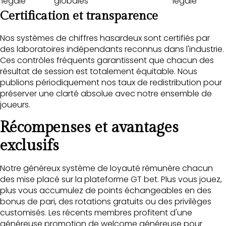
légale
globales
légale
Certification et transparence
Nos systèmes de chiffres hasardeux sont certifiés par
des laboratoires indépendants reconnus dans l'industrie.
Ces contrôles fréquents garantissent que chacun des
résultat de session est totalement équitable. Nous
publions périodiquement nos taux de redistribution pour
préserver une clarté absolue avec notre ensemble de
joueurs.
Récompenses et avantages
exclusifs
Notre généreux système de loyauté rémunère chacun
des mise placé sur la plateforme GT bet. Plus vous jouez,
plus vous accumulez de points échangeables en des
bonus de pari, des rotations gratuits ou des privilèges
customisés. Les récents membres profitent d'une
généreuse promotion de welcome généreuse pour