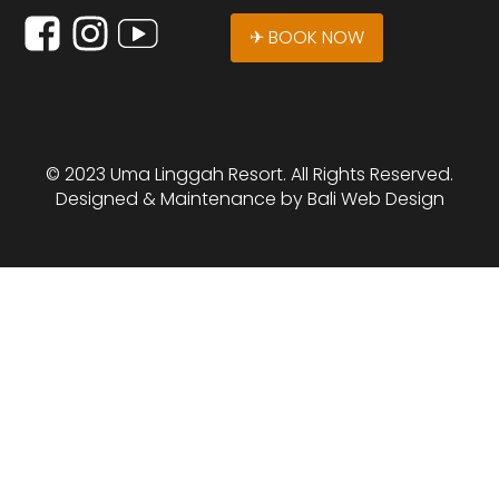
✈ BOOK NOW
© 2023 Uma Linggah Resort. All Rights Reserved.
Designed & Maintenance by
Bali Web Design